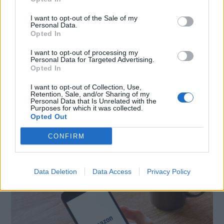
soluzione.
I want to opt-out of the Sale of my
Personal Data.
Opted In
CONDIVIDI QUESTO ARTICOLO:
E-mail
LinkedIn
Facebook
I want to opt-out of processing my
Personal Data for Targeted Advertising.
Opted In
X
Mastodon
Telegram
I want to opt-out of Collection, Use,
WhatsApp
Stampa
Altro
Retention, Sale, and/or Sharing of my
Personal Data that Is Unrelated with the
Purposes for which it was collected.
Opted Out
CONFIRM
LE MIGLIORI OFFERTE AMAZON
Data Deletion
Data Access
Privacy Policy