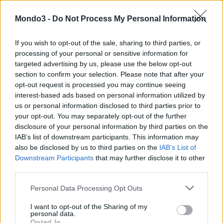
da 25 euro
Mondo3 -
Do Not Process My Personal Information
iPhone 6s Plus 64 GB
: anticipo 239,99 euro + 30 rate mensili
da 25 euro
If you wish to opt-out of the sale, sharing to third parties, or
processing of your personal or sensitive information for
Infine, nel caso non ci si volesse vincolare e si preferisse
targeted advertising by us, please use the below opt-out
l’acquisto in un’unica soluzione, i prezzi di listino ufficiali
section to confirm your selection. Please note that after your
opt-out request is processed you may continue seeing
Vodafone per i nuovi iPhone sono i seguenti:
interest-based ads based on personal information utilized by
us or personal information disclosed to third parties prior to
iPhone 6s
: 789,99 Euro (16GB) e 899,99 Euro (64GB)
your opt-out. You may separately opt-out of the further
iPhone 6s Plus
: 899,99 Euro (16GB) e 1009,99 Euro (64GB)
disclosure of your personal information by third parties on the
IAB’s list of downstream participants. This information may
also be disclosed by us to third parties on the
IAB’s List of
E’ possibile che queste
offerte
siano esclusivamente dedicate al
Downstream Participants
that may further disclose it to other
canale di vendita dello
shop online
, e che
upfront
e rate varino
third parties.
per gli acquisti effettuati in negozio, come già era accaduto
Personal Data Processing Opt Outs
l’anno scorso con i precedenti modelli. Ricordiamo che tutte
prevedono dei
corrispettivi per recesso anticipato
, che
I want to opt-out of the Sharing of my
personal data.
andranno saldati assieme alle eventuali
rate residue
, in un’unica
Opted In