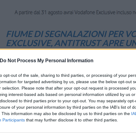
FIUME DI SEGNALAZIONI PER 
EXCLUSIVE, ANTITRUST APRE U
2 Novembre 2015 17:32
by Andrea Trapani
Do Not Process My Personal Information
Nel bollettino odierno arriva la notizia ufficiale dell’apertura di un’ist
Antitrust per
Vodafone Exclusive
.
to opt-out of the sale, sharing to third parties, or processing of your per
formation for targeted advertising by us, please use the below opt-out s
r selection. Please note that after your opt-out request is processed y
I motivi li spiega la stessa AGCM che cita testualmente: “
Inform
eing interest-based ads based on personal information utilized by us or
avvio dell’istruttoria, in ragione del numero elevato di ist
disclosed to third parties prior to your opt-out. You may separately opt-
intervento pervenute, ai sensi dell’articolo 6, comma 2, del “
Rego
losure of your personal information by third parties on the IAB’s list of
sulle procedure istruttorie inmateria di pubblicità ingann
. This information may also be disclosed by us to third parties on the
IA
comparativa, pratiche commerciali scorrette, violazione dei diri
Participants
that may further disclose it to other third parties.
consumatori nei contratti, violazione del divieto di discriminazioni e 
vessatorie ”
(di seguito, Regolamento) adottato con delibera d ell’Auto