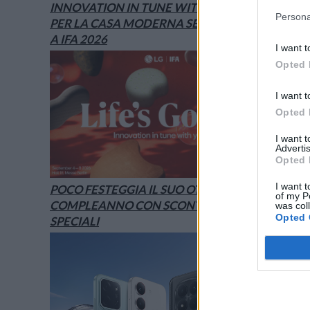
INNOVATION IN TUNE WITH YOU: L’AI
Persona
PER LA CASA MODERNA SECONDO LG È
A IFA 2026
I want t
Opted 
I want t
Opted 
I want 
Advertis
Opted 
I want t
POCO FESTEGGIA IL SUO OTTAVO
of my P
COMPLEANNO CON SCONTI E OFFERTE
was col
Opted 
SPECIALI