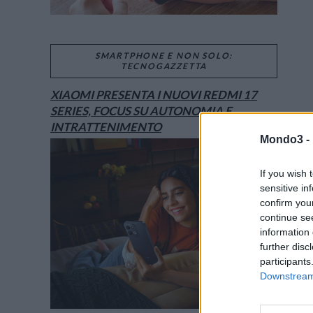
SMARTPHONE E NON SOLO:
TECNOGAZZETTA
XIAOMI PRESENTA I NUOVI REDMI 17
SERIES, FOCUS SU AUTONOMIA E
INTRATTENIMENTO
Mondo3 -
If you wish 
sensitive in
confirm you
continue se
information 
further disc
participants
Downstream 