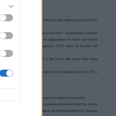
rvizio Exclusive
.”
tà Vodafone Omnitel B.V., nell’esercizio della propria attività,
vazione automatica di un nuovo servizio – Vodafone Exclusive
osto mensile di 1,90 euro da aggiungere al costo del piano
fico dati) a partire dal 31 agosto 2015, salvo la facoltà del
gosto il tuo piano entrerà a far parte dei piani della linea
revede:
oprio smartphone in modalità hotspot per navigare anche su PC e
 con un operatore;
er manifestare il proprio dissenso a quanto proposto:
. 70 comma 4 del Codice delle comunicazioni elettroniche, entro
 via sms, accedendo alla pagina variazioni.vodafone.it oppure