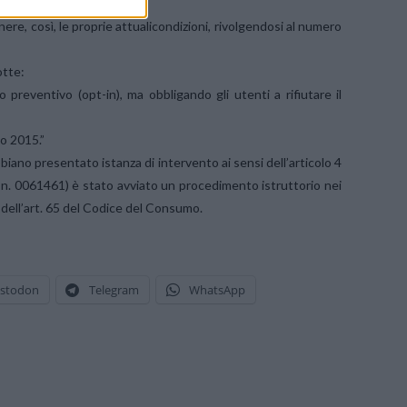
re, così, le proprie attualicondizioni, rivolgendosi al numero
otte:
 preventivo (opt-in), ma obbligando gli utenti a rifiutare il
to 2015.”
biano presentato istanza di intervento ai sensi dell’articolo 4
n. 0061461) è stato avviato un procedimento istruttorio nei
 dell’art. 65 del Codice del Consumo.
stodon
Telegram
WhatsApp