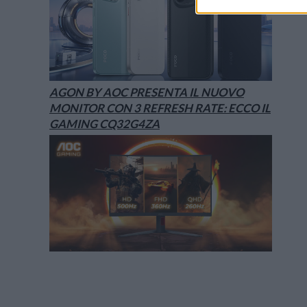
AGON BY AOC PRESENTA IL NUOVO
MONITOR CON 3 REFRESH RATE: ECCO IL
GAMING CQ32G4ZA