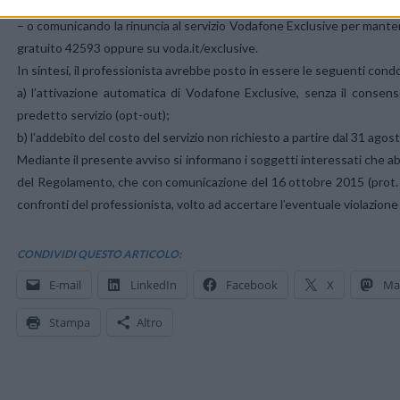
attraverso l’appositomodulo;
– o comunicando la rinuncia al servizio Vodafone Exclusive per mantene
gratuito 42593 oppure su voda.it/exclusive.
In sintesi, il professionista avrebbe posto in essere le seguenti cond
a) l’attivazione automatica di Vodafone Exclusive, senza il consenso
predetto servizio (opt-out);
b) l’addebito del costo del servizio non richiesto a partire dal 31 agos
Mediante il presente avviso si informano i soggetti interessati che ab
del Regolamento, che con comunicazione del 16 ottobre 2015 (prot. 
confronti del professionista, volto ad accertare l’eventuale violazione
CONDIVIDI QUESTO ARTICOLO:
E-mail
LinkedIn
Facebook
X
Ma
Stampa
Altro