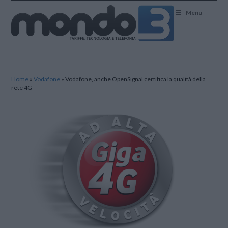
Mondo3
Menu
Home
»
Vodafone
»
Vodafone, anche OpenSignal certifica la qualità della
rete 4G