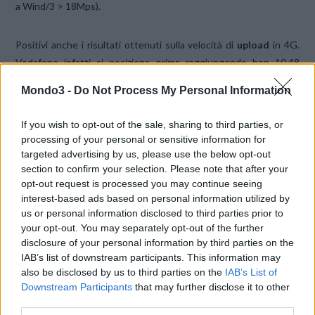
a Wind/3 > 18Mps).
Positivi anche i risultati ottenuti sulla velocità di
upload
in 4G.
Vodafone infatti si posiziona prima raggiungendo ben 10,48
Mbps (delta rispetto a Tim >0,8Mbps; delta rispetto a Wind/3 >
Mondo3 -
Do Not Process My Personal Information
0,9Mps).
If you wish to opt-out of the sale, sharing to third parties, or
Il rapporto completo è disponibile sul
sito di OpenSignal
.
processing of your personal or sensitive information for
targeted advertising by us, please use the below opt-out
section to confirm your selection. Please note that after your
CONDIVIDI QUESTO ARTICOLO:
opt-out request is processed you may continue seeing
interest-based ads based on personal information utilized by
E-mail
LinkedIn
Facebook
us or personal information disclosed to third parties prior to
your opt-out. You may separately opt-out of the further
X
Mastodon
Telegram
disclosure of your personal information by third parties on the
IAB’s list of downstream participants. This information may
WhatsApp
Stampa
Altro
also be disclosed by us to third parties on the
IAB’s List of
Downstream Participants
that may further disclose it to other
third parties.