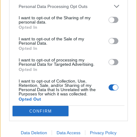
Personal Data Processing Opt Outs
LE MIGLIORI OFFERTE AMAZON
I want to opt-out of the Sharing of my
personal data.
Opted In
I want to opt-out of the Sale of my
Personal Data.
Opted In
I want to opt-out of processing my
Personal Data for Targeted Advertising.
Opted In
I want to opt-out of Collection, Use,
Retention, Sale, and/or Sharing of my
Personal Data that Is Unrelated with the
Purposes for which it was collected.
Opted Out
SMARTPHONE E NON SOLO: TECNOGAZZETTA
CONFIRM
XIAOMI PRESENTA I NUOVI REDMI 17 SERIES,
FOCUS SU AUTONOMIA E INTRATTENIMENTO
Data Deletion
Data Access
Privacy Policy