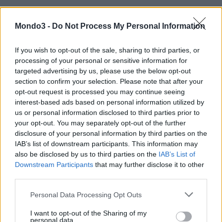
Dal 21 ottobre sarà on air la nuova campagna di comunicazione
Mondo3 -
Do Not Process My Personal Information
dedicata alla
Giga Network 4.5G
sulle principali emittenti
televisive e radiofoniche, su stampa nazionale, in affissione e sui
If you wish to opt-out of the sale, sharing to third parties, or
social network.
processing of your personal or sensitive information for
targeted advertising by us, please use the below opt-out
La campagna, caratterizzata da lunghi formati (60’, 45’, 30’),
section to confirm your selection. Please note that after your
racconta come i clienti Vodafone, grazie alla Giga Network 4.5G,
opt-out request is processed you may continue seeing
possono ampliare le potenzialità delle loro esperienze
interest-based ads based on personal information utilized by
trasformandole da “ordinarie in straordinarie”.
us or personal information disclosed to third parties prior to
your opt-out. You may separately opt-out of the further
disclosure of your personal information by third parties on the
Creatività WPP – Team Red
, casa di produzione Akita Film,
IAB’s list of downstream participants. This information may
regista Augusto De Fraga, musica: George Ezra, Paradise.
also be disclosed by us to third parties on the
IAB’s List of
Con la partecipazione straordinaria di Linus.
Downstream Participants
that may further disclose it to other
third parties.
Nelle immagini, alcuni scatti della conferenza di ieri.
Personal Data Processing Opt Outs
I want to opt-out of the Sharing of my
CS
personal data.