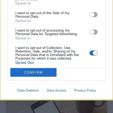
Opted In
I want to opt-out of the Sale of my
Personal Data.
Opted In
CONDIVIDI QUESTO ARTICOLO:
I want to opt-out of processing my
E-mail
LinkedIn
Facebook
Personal Data for Targeted Advertising.
Opted In
X
Mastodon
Telegram
I want to opt-out of Collection, Use,
Retention, Sale, and/or Sharing of my
WhatsApp
Stampa
Altro
Personal Data that Is Unrelated with the
Purposes for which it was collected.
Opted Out
CONFIRM
LE MIGLIORI OFFERTE AMAZON
Data Deletion
Data Access
Privacy Policy