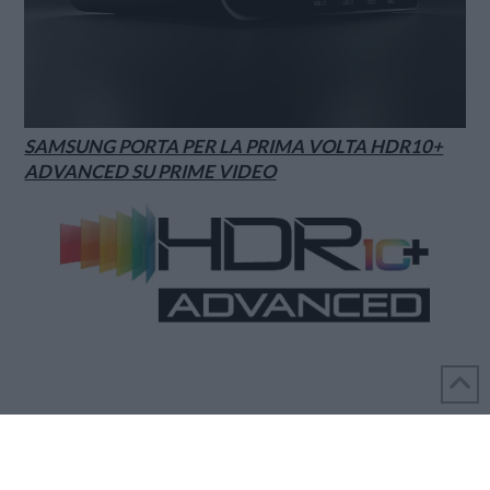
SAMSUNG PORTA PER LA PRIMA VOLTA HDR10+
ADVANCED SU PRIME VIDEO
REALIZZATO DA MONDO3 S.R.L. - PARTITA IVA 06039210486