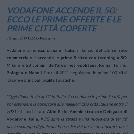
VODAFONE ACCENDE IL 5G:
ECCO LE PRIME OFFERTE E LE
PRIME CITTÀ COPERTE
5 Giugno 2019 15:51
by Redazione
Vodafone annuncia, prima in Italia,
il lancio del 5G su rete
commerciale
e
accende
le prime 5 città
con tecnologia 5G:
Milano e 28 comuni dell’area metropolitana, Roma, Torino,
Bologna e Napoli
. Entro il 2021 seguiranno le prime 100 città
italiane e principali località turistiche.
“Oggi diamo il via al 5G in Italia. Accendiamo le prime 5 città per
poi estendere la copertura alle maggiori 100 città italiane entro il
2021
– ha dichiarato
Aldo Bisio, Amministratore Delegato di
Vodafone Italia
.
Il 5G apre la strada a una nuova era di servizi
per lo sviluppo digitale del Paese. Servizi per i consumatori, per i
cittadini e per le imprese, che espanderanno le possibilità dei