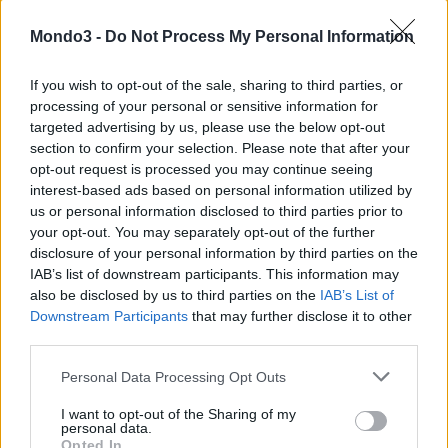
seguenti
3 modelli
di
smartphone 5G
nei negozi Vodafone
:
Mondo3 -
Do Not Process My Personal Information
XiaoMi Mix 3 5G (dal 6 giugno in negozio e acquistabile sul
If you wish to opt-out of the sale, sharing to third parties, or
sito)
processing of your personal or sensitive information for
LG V50 ThinQ 5G (dal 10 giugno in negozio e acquistabile sul
targeted advertising by us, please use the below opt-out
sito)
section to confirm your selection. Please note that after your
Samsung Galaxy S10 5G (entro fine mese in negozio, con
opt-out request is processed you may continue seeing
interest-based ads based on personal information utilized by
preordino a partire da lunedì 10 giugno)
us or personal information disclosed to third parties prior to
your opt-out. You may separately opt-out of the further
Le offerte 5G
disclosure of your personal information by third parties on the
IAB’s list of downstream participants. This information may
also be disclosed by us to third parties on the
IAB’s List of
Per i clienti
Downstream Participants
that may further disclose it to other
Consumer
il
third parties.
servizio
Personal Data Processing Opt Outs
commerciale
sarà
I want to opt-out of the Sharing of my
disponibile dal
personal data.
Opted In