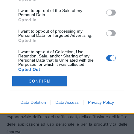
16 giugno
senza costi
I want to opt-out of the Sale of my
Personal Data.
aggiuntivi per
Opted In
le
offerte 5G Ready già sul mercato: RED Unlimited Smart, RED
Unlimited Black, Shake it Easy e per l’offerta Vodafone One Pro
I want to opt-out of processing my
Personal Data for Targeted Advertising.
che diventa 5G
. Per i clienti Consumer che non hanno un piano
Opted In
abilitato al 5G sarà disponibile l’opzione 5G Start al costo di 5
I want to opt-out of Collection, Use,
euro al mese (primo mese gratuito).
Retention, Sale, and/or Sharing of my
Personal Data that Is Unrelated with the
Purposes for which it was collected.
Opted Out
Per i clienti
Business,
che da aprile possono beneficiare di nuovi
servizi per essere #AlwaysOnBusiness,
dal 16 giugno
saranno
CONFIRM
disponibili i piani Black già abilitati al 5G, mentre i piani Red
potranno essere abilitati al 5G al costo di 5 euro al mese.
Data Deletion
Data Access
Privacy Policy
La tecnologia 5G consentirà di sostenere il trend di crescita
esponenziale dell’uso del traffico dati, della diffusione dell’IoT e
delle applicazioni ad uso personale e per la produttività delle
imprese.