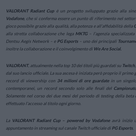
VALORANT Radiant Cup
è un progetto sviluppato grazie alla siner
Vodafone
, che si conferma essere un punto di riferimento nel settore
gioco possibile grazie alla qualità, alla potenza e all’affidabilità della
G
alla stretta collaborazione che lega
MKTG
– l’agenzia specializzata
Dentsu Aegis Network – e
PG Esports
– uno dei principali
Tourname
inoltre la collaborazione e il coinvolgimento di
We Are Social.
VALORANT
, attualmente nella top 10 dei titoli più guardati su
Twitch
dal suo lancio ufficiale. La sua ascesa è iniziata però proprio il primo 
record di viewership con
34 milioni di ore guardate
in un singolo
contemporanei, un record secondo solo alle finali del
Campionato
Solamente nel corso dei due mesi del periodo di testing della beta
effettuato l’accesso al titolo ogni giorno.
La
VALORANT Radiant Cup – powered by Vodafone
avrà inizio 
appuntamento in streaming sul canale Twitch ufficiale di
PG Esports
.