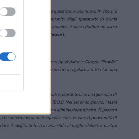
ot Games
ha infatti lanciato quest’anno una nuova IP che si è
 più apprezzati dalla community degli sparatutto in prima
oter tattico competitivo a squadre, è senza dubbio un astro
spazio anche nel mondo dell’
esport
.
U FACEBOOK
ALORANT Radiant Cup – powered by Vodafone: Giorgio
“Pow3r”
uca “
Lomba” Lombardi
sono pronti a regalare a tutti i fan una
ngano divisi in quattro squadre. Durante la prima giornata di
l meglio della singola partita (BO1). Nel secondo giorno, i team
 poi competere in un bracket a
eliminazione diretta
. Si passerà
ta, che determineranno le squadre che avranno l’opportunità di
dare il meglio di loro in una sfida al meglio delle tre partite