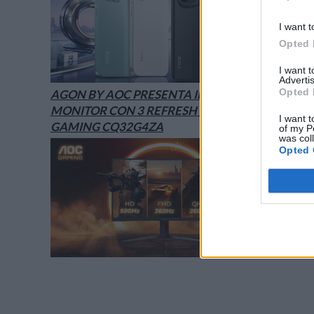
I want t
Opted 
I want 
Advertis
Opted 
AGON BY AOC PRESENTA IL NUOVO
MONITOR CON 3 REFRESH RATE: ECCO IL
I want t
GAMING CQ32G4ZA
of my P
was col
Opted 