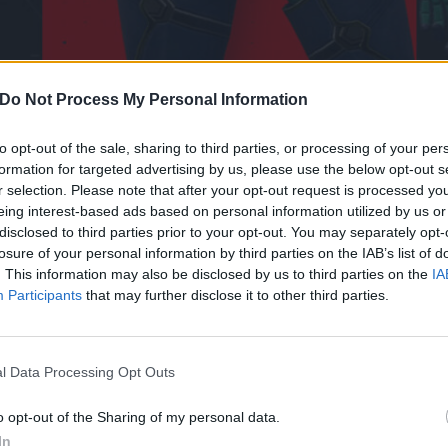
Do Not Process My Personal Information
to opt-out of the sale, sharing to third parties, or processing of your per
formation for targeted advertising by us, please use the below opt-out s
NASCE LA VALORANT RADIANT 
r selection. Please note that after your opt-out request is processed y
eing interest-based ads based on personal information utilized by us or
VODAFONE
disclosed to third parties prior to your opt-out. You may separately opt-
losure of your personal information by third parties on the IAB’s list of
1 Ottobre 2020 19:05
by Andrea Trapani
. This information may also be disclosed by us to third parties on the
IA
Participants
that may further disclose it to other third parties.
Pow3r, Stermy, Hal, Lomba e tanti altri competeranno il 3 e 4 ottob
sparatutto tattico a squadre di Riot Games
l Data Processing Opt Outs
Vodafone, con la consulenza strategica di MKTG, dà il via ad un nuovo
nasce la
VALORANT Radiant Cup – powered by Vodafone
, un nuovo 
o opt-out of the Sharing of my personal data.
domenica 4 ottobre.
In