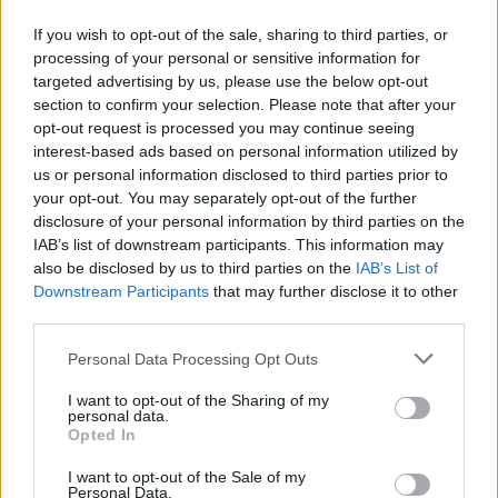
l’obiettivo di emissioni zero (
net zero
) entro il 2050.
If you wish to opt-out of the sale, sharing to third parties, or
processing of your personal or sensitive information for
VODAFONE AIUTA I CLIENTI A RIDURRE LE
targeted advertising by us, please use the below opt-out
PROPRIE EMISSIONI
section to confirm your selection. Please note that after your
opt-out request is processed you may continue seeing
Vodafone si impegna ad aiutare i clienti business a ridurre le
interest-based ads based on personal information utilized by
proprie emissioni di carbonio per un totale cumulativo di 350
us or personal information disclosed to third parties prior to
milioni di tonnellate a livello globale nei dieci anni compresi tra il
your opt-out. You may separately opt-out of the further
disclosure of your personal information by third parties on the
2020 e il 2030 – un livello equivalente alle emissioni totali di
IAB’s list of downstream participants. This information may
carbonio annuali dell’Italia o del Regno Unito per il 2019. Il
also be disclosed by us to third parties on the
IAB’s List of
maggior contributo a questo risparmio deriva dall’Internet delle
Downstream Participants
that may further disclose it to other
cose (IoT) di Vodafone, che rende più efficienti le attività
third parties.
logistiche e di gestione della flotta, i contatori intelligenti, la
Personal Data Processing Opt Outs
produzione e le altre attività.
I want to opt-out of the Sharing of my
personal data.
MINIMIZZAZIONE DEI RIFIUTI E AIUTO ALLA
Opted In
COSTRUZIONE DI UN’ECONOMIA CIRCOLARE
I want to opt-out of the Sale of my
Vodafone si è impegnata a riutilizzare, rivendere o riciclare il
Personal Data.