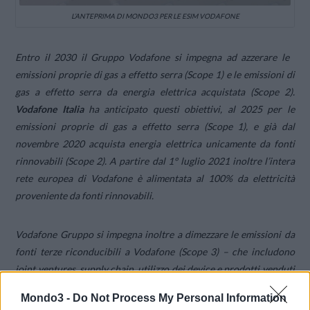
L’ANTEPRIMA DI MONDO3 PER LE ESIM VODAFONE
Entro il 2030 il Gruppo Vodafone si impegna ad azzerare le
emissioni proprie di gas a effetto serra (Scope 1) e le emissioni di
gas a effetto serra da energia elettrica acquistata (Scope 2).
Vodafone Italia
ha anticipato questi obiettivi, al 2025 per le
emissioni proprie di gas a effetto serra (Scope 1), e già dal
novembre 2020 acquista energia elettrica unicamente da fonti
rinnovabili (Scope 2). A partire dal 1° luglio 2021 inoltre l’intera
rete europea di Vodafone è alimentata al 100% da elettricità
proveniente da fonti rinnovabili.
Vodafone Gruppo si impegna inoltre a dimezzare le emissioni da
fonti terze riconducibili a Vodafone (Scope 3) –
che includono
joint ventures, supply chain, utilizzo dei device e prodotti venduti
– entro il 2030, e ad azzerarle completamente entro il 2040,
Mondo3 -
Do Not Process My Personal Information
anticipando di dieci anni l’originario impegno di raggiungere