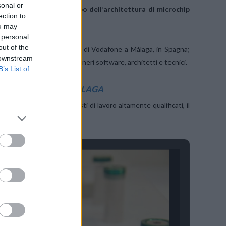
sonal or
ropa dedicato allo sviluppo dell’architettura di microchip
ection to
ou may
 personal
out of the
 delle competenze digitali di Vodafone a Málaga, in Spagna;
 downstream
 RAN e 650 esperti ingegneri software, architetti e tecnici.
B’s List of
A E SVILUPPO DI MALAGA
aga
, creando oltre 650 posti di lavoro altamente qualificati, il