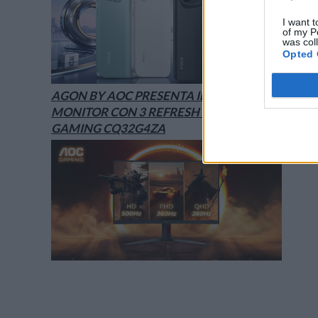
I want t
of my P
was col
Opted 
AGON BY AOC PRESENTA IL NUOVO
MONITOR CON 3 REFRESH RATE: ECCO IL
GAMING CQ32G4ZA