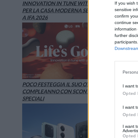
INNOVATION IN TUNE WITH YOU: L’AI
If you wish 
sensitive in
PER LA CASA MODERNA SECONDO LG È
confirm you
A IFA 2026
continue se
information 
further disc
participants
Downstream 
Persona
POCO FESTEGGIA IL SUO OTTAVO
I want t
COMPLEANNO CON SCONTI E OFFERTE
Opted 
SPECIALI
I want t
Opted 
I want 
Advertis
Opted 