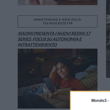
SMARTPHONE E NON SOLO:
TECNOGAZZETTA
XIAOMI PRESENTA I NUOVI REDMI 17
SERIES, FOCUS SU AUTONOMIA E
INTRATTENIMENTO
Mondo3 -