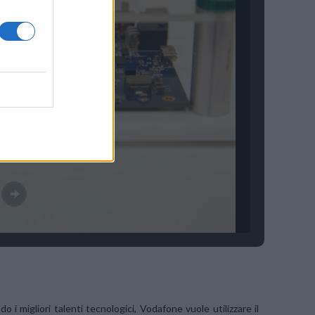
 migliori talenti tecnologici, Vodafone vuole utilizzare il