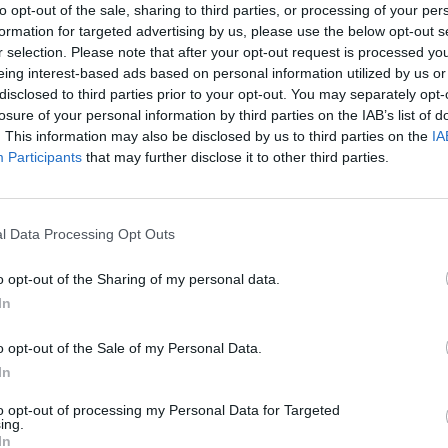
to opt-out of the sale, sharing to third parties, or processing of your per
Vodafone ha aperto
il primo centro di ricerca e sviluppo in Eu
formation for targeted advertising by us, please use the below opt-out s
per alimentare le nuove reti Open RAN
.
r selection. Please note that after your opt-out request is processed y
eing interest-based ads based on personal information utilized by us or
disclosed to third parties prior to your opt-out. You may separately opt-
Il centro, operativo dal 31 gennaio 2022, è ospitato nel nuovo hub
losure of your personal information by third parties on the IAB’s list of
lavoreranno nell’hub cinquanta persone dedicate allo sviluppo di Open
. This information may also be disclosed by us to third parties on the
IA
Participants
that may further disclose it to other third parties.
COME LAVORERÀ VODAFONE NEL CENTRO DI RICERC
Vodafone investirà 225 milioni di euro in cinque anni nell’
hub di Mal
tutto senza considerare l’indotto.
l Data Processing Opt Outs
o opt-out of the Sharing of my personal data.
In
o opt-out of the Sale of my Personal Data.
In
to opt-out of processing my Personal Data for Targeted
ing.
In