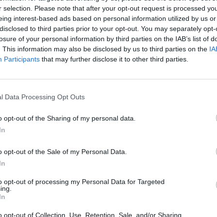
mese
e 0,01€ di costo di attivazione per clienti TIM, Spusu Italia, Di
r selection. Please note that after your opt-out request is processed y
eing interest-based ads based on personal information utilized by us or
disclosed to third parties prior to your opt-out. You may separately opt-
LE OFFERTE OPERATOR ATTACK VODAFONE AT
losure of your personal information by third parties on the IAB’s list of
Special 50 Digital Edition prova Vodafone,
. This information may also be disclosed by us to third parties on the
IA
Participants
that may further disclose it to other third parties.
primo mese 5€ e successivi rinnovi 7.99€/mese, che offre 50GB con w
clienti provenienti da Iliad, Lyca e tutti gli MVNO (esclusi TIM, WindT
l Data Processing Opt Outs
o opt-out of the Sharing of my personal data.
In
o opt-out of the Sale of my Personal Data.
In
to opt-out of processing my Personal Data for Targeted
ing.
In
o opt-out of Collection, Use, Retention, Sale, and/or Sharing