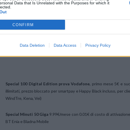
ersonal Data that Is Unrelated with the Purposes for which it
lected.
Out
CONFIRM
Data Deletion
Data Access
Privacy Policy
Special 100 Digital Edition prova Vodafone
, primo mese 5€ e suc
illimitati, prezzo bloccato per smartpay e Happy Black incluso, per cli
WindTre, Kena, Vei)
Special Minuti 50 Giga
9.99€/mese con 0.01€ di costo di attivazione, 
BT Enia e Bladna Mobile