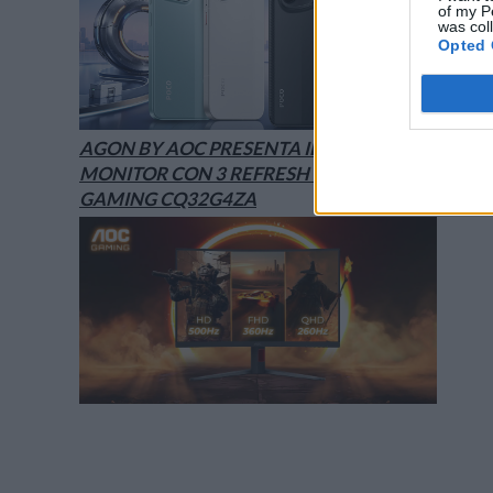
of my P
was col
Opted 
AGON BY AOC PRESENTA IL NUOVO
MONITOR CON 3 REFRESH RATE: ECCO IL
GAMING CQ32G4ZA