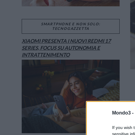
SMARTPHONE E NON SOLO:
TECNOGAZZETTA
XIAOMI PRESENTA I NUOVI REDMI 17
SERIES, FOCUS SU AUTONOMIA E
INTRATTENIMENTO
Mondo3 -
If you wish 
sensitive in