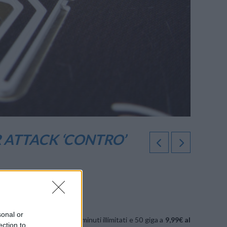
 ATTACK ‘CONTRO’
ne.
sonal or
ecial Minuti 50 Giga
con minuti illimitati e 50 giga a
9,99€ al
ection to