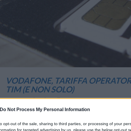
VODAFONE, TARIFFA OPERATOR
TIM (E NON SOLO)
9 Marzo 2022 20:16
by Martina Tortelli
Do Not Process My Personal Information
Novità in casa Vodafone per il listino delle offerte Special con Getto
to opt-out of the sale, sharing to third parties, or processing of your per
Da oggi, 9 marzo, è disponibile una nuova offerta operator attack:
Sp
formation for targeted advertising by us, please use the below opt-out s