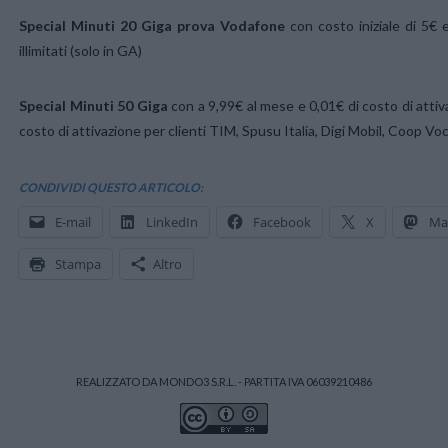
Special Minuti 20 Giga prova Vodafone
con costo iniziale di 5€ 
illimitati (solo in GA)
Special Minuti 50 Giga
con a 9,99€ al mese e 0,01€ di costo di attiva
costo di attivazione per clienti TIM, Spusu Italia, Digi Mobil, Coop Vo
CONDIVIDI QUESTO ARTICOLO:
E-mail
LinkedIn
Facebook
X
Ma
Stampa
Altro
REALIZZATO DA MONDO3 S.R.L. - PARTITA IVA 06039210486