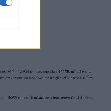
cessivi rinnovi 9.99€/mese, che offre 100GB, minuti e sms
enti provenienti da Iliad, Lyca e tutti gli MVNOs (esclusi TIM,
con 50GB e minuti illimitati, per clienti provenienti da Kena,