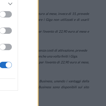
ovità dei brand Wind e 3
.
pecial Edition
’ che, a 7,50 euro al mese, invece di 15, prevede
à che consente di accumulare i Giga non utilizzati e di usarli
sponibile al prezzo speciale per l’evento di 22,90 euro al mese e
ion
’ che, a 12 euro al mese, senza costi di attivazione, prevede
a navigare su social e App anche una volta finiti i Giga.
ponibile al prezzo speciale per l’evento di 22,90 euro al mese,
della famiglia.
l proprio brand Wind Tre Business, unendo i vantaggi della
e e i prodotti di Wind Tre Business sono disponibili sul sito