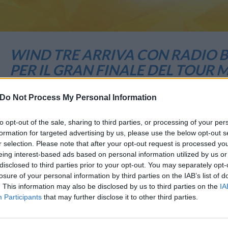
WIND TRE ARRIVA CON RADIO 
PER IL GRAN FINALE DEL TOUR 
DELL’ESTATE
Do Not Process My Personal Information
31 Agosto 2018 12:16
by Redazione
Wind Tre sarà presente a Bologna per l’ultimo appuntamento del “Rad
to opt-out of the sale, sharing to third parties, or processing of your per
formation for targeted advertising by us, please use the below opt-out s
organizzato da Radio Bruno, il network radiofonico più ascoltato in 
r selection. Please note that after your opt-out request is processed y
eing interest-based ads based on personal information utilized by us or
Dopo le tappe di Cesenatico, Mantova, Carpi e Cremona, la manifesta
disclosed to third parties prior to your opt-out. You may separately opt-
hit estive, arriverà
domenica 2 settembre
a Bologna per il gran finale.
losure of your personal information by third parties on the IAB’s list of
. This information may also be disclosed by us to third parties on the
IA
Participants
that may further disclose it to other third parties.
Numerosi, importanti artisti italiani e internazionali, tra cui Alice
nella suggestiva Piazza Maggiore. Wind Tre sarà presente all’appunt