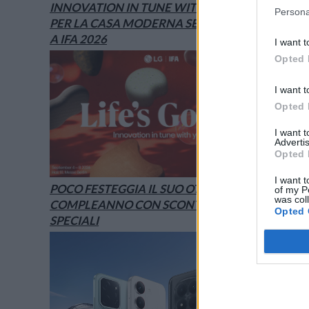
INNOVATION IN TUNE WITH YOU: L’AI
Persona
PER LA CASA MODERNA SECONDO LG È
A IFA 2026
I want t
Opted 
I want t
Opted 
I want 
Advertis
Opted 
I want t
POCO FESTEGGIA IL SUO OTTAVO
of my P
was col
COMPLEANNO CON SCONTI E OFFERTE
Opted 
SPECIALI