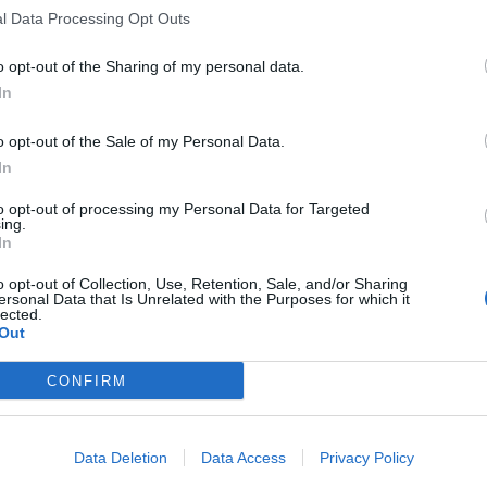
potranno conoscere le offerte speciali per “Radio Bruno Estate” e le
n
l Data Processing Opt Outs
In particolare, il brand 3 propone l’esclusiva offerta ‘
ALL-IN Master S
o opt-out of the Sharing of my personal data.
minuti illimitati e 30 Giga con ‘GIGA Bank’, l’innovativa funzionalit
In
successivamente senza scadenza.
o opt-out of the Sale of my Personal Data.
Per i clienti che scelgono anche la
Fibra di 3
, l’offerta ‘3Fiber’ è di
In
permette di avere anche Giga illimitati su smartphone.
to opt-out of processing my Personal Data for Targeted
ing.
Il brand Wind propone l’esclusiva soluzione ‘
All Inclusive Events Edit
In
minuti illimitati, 100 sms, e 20 Giga con ‘Chat no stop’, per continuare 
o opt-out of Collection, Use, Retention, Sale, and/or Sharing
Per i clienti che scelgono la
Fibra di Wind
, l’offerta FIBRA1000 è dis
ersonal Data that Is Unrelated with the Purposes for which it
con 100 Giga in più ogni mese da condividere con tutti gli smartphone 
lected.
Out
Wind Tre propone, inoltre, soluzioni complete per le imprese con i
CONFIRM
connettività fisso e mobile ad innovativi servizi digitali. Le offert
windtrebusiness.it
.
Data Deletion
Data Access
Privacy Policy
CS