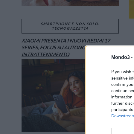
SMARTPHONE E NON SOLO:
TECNOGAZZETTA
XIAOMI PRESENTA I NUOVI REDMI 17
SERIES, FOCUS SU AUTONOMIA E
INTRATTENIMENTO
Mondo3 -
If you wish 
sensitive in
confirm you
continue se
information 
further disc
participants
Downstream 