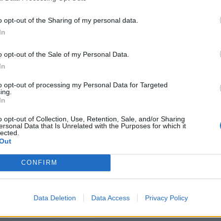
Dopo 14 giorni si è conclusa la gara 5G in Italia. Wind Tre ha acquis
o opt-out of the Sharing of my personal data.
200 MHz in quella 26,5-27,5 GHz.
In
Jeffrey Hedberg, CEO di Wind Tre, commenta: “Saremo in grado di lan
o opt-out of the Sale of my Personal Data.
dei nostri attuali, e non ancora utilizzati, 30 MHz nello spettro di f
In
aggiudicati nell’asta odierna. Siamo fortemente impegnati sul futuro d
to opt-out of processing my Personal Data for Targeted
snella, per continuare a innovare e a fornire ai nostri clienti in tutto i
ing.
In
o opt-out of Collection, Use, Retention, Sale, and/or Sharing
ersonal Data that Is Unrelated with the Purposes for which it
lected.
Out
CS
CONFIRM
CONDIVIDI QUESTO ARTICOLO:
Data Deletion
Data Access
Privacy Policy
E-mail
LinkedIn
Facebook
X
Ma