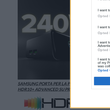
I want t
Opted 
I want t
Opted 
I want 
Advertis
Opted 
I want t
of my P
was col
Opted 
SAMSUNG PORTA PER LA PRIMA VOLTA
HDR10+ ADVANCED SU PRIME VIDEO