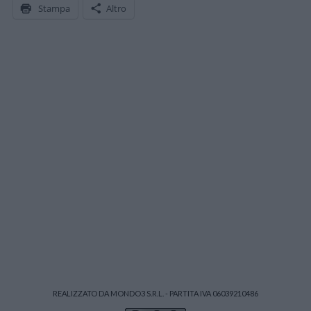
Stampa
Altro
REALIZZATO DA MONDO3 S.R.L. - PARTITA IVA 06039210486