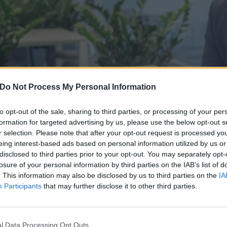
Do Not Process My Personal Information
to opt-out of the sale, sharing to third parties, or processing of your per
formation for targeted advertising by us, please use the below opt-out s
r selection. Please note that after your opt-out request is processed y
eing interest-based ads based on personal information utilized by us or
disclosed to third parties prior to your opt-out. You may separately opt-
losure of your personal information by third parties on the IAB’s list of
. This information may also be disclosed by us to third parties on the
IA
WIND TRE SI AGGIUDICA LE FRE
Participants
that may further disclose it to other third parties.
E 26 GHZ A CONCLUSIONE DELL’A
2 Ottobre 2018 21:01
by Fabrizio Castagnotto
l Data Processing Opt Outs