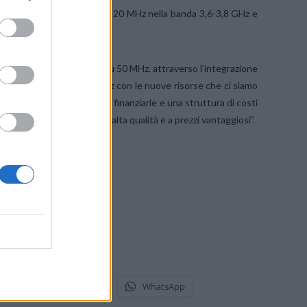
tato per 517 milioni di euro 20 MHz nella banda 3,6-3,8 GHz e
ciare i nuovi servizi 5G su 50 MHz, attraverso l’integrazione
requenze ‘5G ready’ a 2,6 GHz con le nuove risorse che ci siamo
el 5G e abbiamo le risorse finanziarie e una struttura di costi
l Paese servizi broadband di alta qualità e a prezzi vantaggiosi”.
stodon
Telegram
WhatsApp