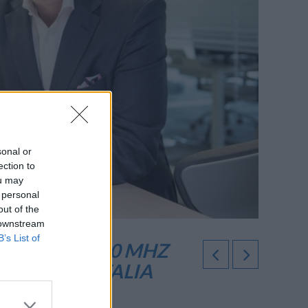
sonal or
ection to
ou may
 personal
out of the
 downstream
B’s List of
QUENZE 3.700 MHZ
STA 5G IN ITALIA