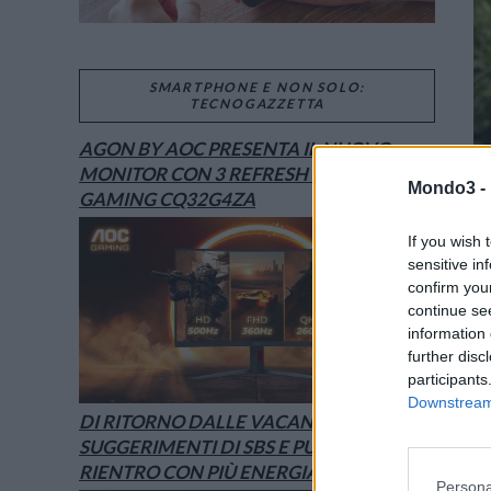
SMARTPHONE E NON SOLO:
TECNOGAZZETTA
AGON BY AOC PRESENTA IL NUOVO
MONITOR CON 3 REFRESH RATE: ECCO IL
Mondo3 -
GAMING CQ32G4ZA
If you wish 
sensitive in
confirm you
continue se
information 
further disc
participants
Downstream 
DI RITORNO DALLE VACANZE? I
SUGGERIMENTI DI SBS E PURO PER UN
RIENTRO CON PIÙ ENERGIA
Persona