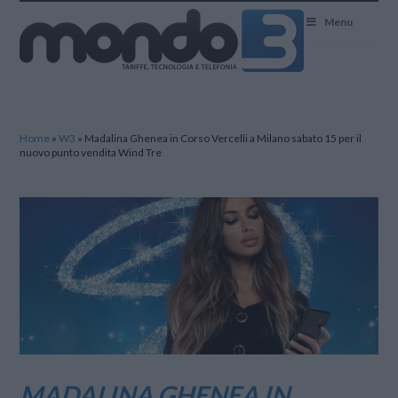
Mondo3
Menu
Home
»
W3
»
Madalina Ghenea in Corso Vercelli a Milano sabato 15 per il
nuovo punto vendita Wind Tre
MADALINA GHENEA IN