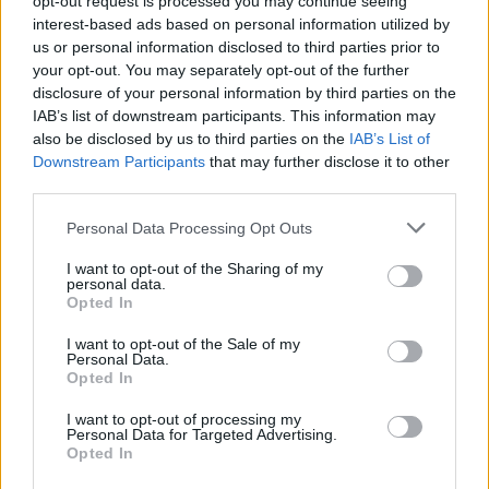
opt-out request is processed you may continue seeing
All’interno del punto vendita, sarà possibile scoprire anche le
interest-based ads based on personal information utilized by
us or personal information disclosed to third parties prior to
ultime novità sulla convergenza fisso-mobile. L’offerta a brand
your opt-out. You may separately opt-out of the further
Wind, ‘Fibra 1000’, comprende 100 GIGA da condividere con gli
disclosure of your personal information by third parties on the
smartphone della famiglia e quella a marchio 3, ‘Super Fibra’,
IAB’s list of downstream participants. This information may
prevede Giga completamente illimitati da smartphone.
also be disclosed by us to third parties on the
IAB’s List of
Downstream Participants
that may further disclose it to other
third parties.
CONDIVIDI QUESTO ARTICOLO:
Personal Data Processing Opt Outs
E-mail
LinkedIn
Facebook
I want to opt-out of the Sharing of my
X
Mastodon
Telegram
personal data.
Opted In
WhatsApp
Stampa
Altro
I want to opt-out of the Sale of my
Personal Data.
Opted In
I want to opt-out of processing my
Personal Data for Targeted Advertising.
Opted In
LE MIGLIORI OFFERTE AMAZON