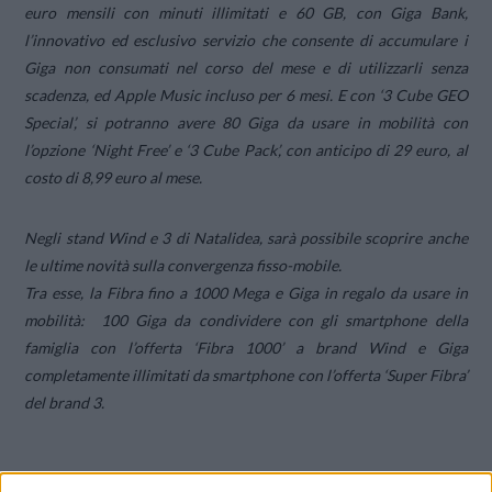
euro mensili con minuti illimitati e 60 GB, con Giga Bank,
l’innovativo ed esclusivo servizio che consente di accumulare i
Giga non consumati nel corso del mese e di utilizzarli senza
scadenza, ed Apple Music incluso per 6 mesi. E con ‘3 Cube GEO
Special’, si potranno avere 80 Giga da usare in mobilità con
l’opzione ‘Night Free’ e ‘3 Cube Pack’, con anticipo di 29 euro, al
costo di 8,99 euro al mese.
Negli stand Wind e 3 di Natalidea, sarà possibile scoprire anche
le ultime novità sulla convergenza fisso-mobile.
Tra esse, la Fibra fino a 1000 Mega e Giga in regalo da usare in
mobilità: 100 Giga da condividere con gli smartphone della
famiglia con l’offerta ‘Fibra 1000’ a brand Wind e Giga
completamente illimitati da smartphone con l’offerta ‘Super Fibra’
del brand 3.