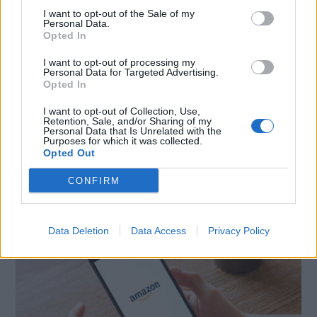
I want to opt-out of the Sale of my
Personal Data.
CONDIVIDI QUESTO ARTICOLO:
Opted In
E-mail
LinkedIn
Facebook
I want to opt-out of processing my
Personal Data for Targeted Advertising.
X
Mastodon
Telegram
Opted In
WhatsApp
Stampa
Altro
I want to opt-out of Collection, Use,
Retention, Sale, and/or Sharing of my
Personal Data that Is Unrelated with the
Purposes for which it was collected.
Opted Out
CONFIRM
LE MIGLIORI OFFERTE AMAZON
Data Deletion
Data Access
Privacy Policy