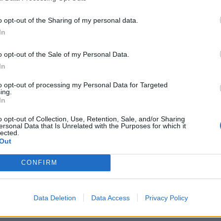
MONDO3 SU TELEGRAM
|
MONDO3 SU INSTAGRAM
|
MONDO3 
o opt-out of the Sharing of my personal data.
In
Mondo3 cerca di “esserci” come sempre, intanto sul
nostro forum
pot
o opt-out of the Sale of my Personal Data.
Cosa vi aspettate per l’estate 2019?
In
to opt-out of processing my Personal Data for Targeted
CONDIVIDI QUESTO ARTICOLO:
ing.
In
E-mail
LinkedIn
Facebook
X
Ma
o opt-out of Collection, Use, Retention, Sale, and/or Sharing
ersonal Data that Is Unrelated with the Purposes for which it
Stampa
Altro
lected.
Out
CONFIRM
Data Deletion
Data Access
Privacy Policy