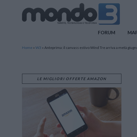
Mondo3
FORUM
MA
Home
»
W3
»
Anteprima: il canvass estivo Wind Tre arriva a metà giugn
LE MIGLIORI OFFERTE AMAZON