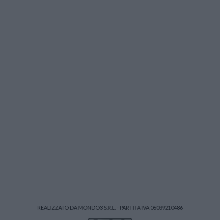
REALIZZATO DA MONDO3 S.R.L. - PARTITA IVA 06039210486