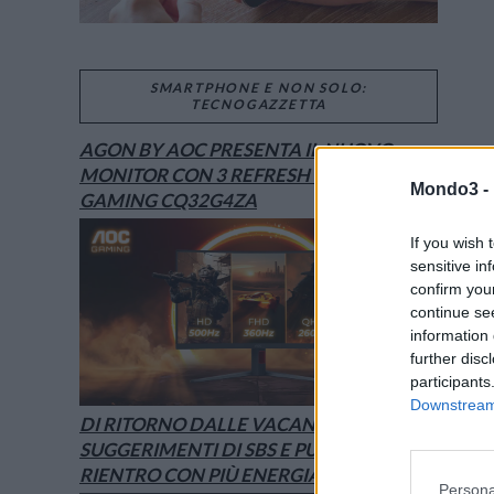
SMARTPHONE E NON SOLO:
TECNOGAZZETTA
AGON BY AOC PRESENTA IL NUOVO
MONITOR CON 3 REFRESH RATE: ECCO IL
Mondo3 -
GAMING CQ32G4ZA
If you wish 
sensitive in
confirm you
continue se
information 
further disc
participants
Downstream 
DI RITORNO DALLE VACANZE? I
SUGGERIMENTI DI SBS E PURO PER UN
RIENTRO CON PIÙ ENERGIA
Persona