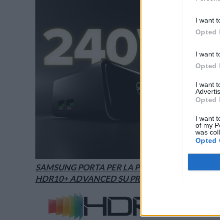
I want t
Opted 
I want t
Opted 
I want 
Advertis
Opted 
I want t
of my P
was col
Opted 
SAMSUNG PORTA PER LA PRIMA VOLTA
HDR10+ ADVANCED SU PRIME VIDEO