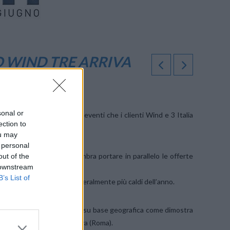
O WIND TRE ARRIVA
sonal or
 e Milano) per uno degli eventi che i clienti Wind e 3 Italia
ection to
ou may
 personal
vo gestore unico ormai sembra portare in parallelo le offerte
out of the
 downstream
B’s List of
no il mercato nei mesi letteralmente più caldi dell’anno.
nno, con buona probabilità, su base geografica come dimostra
lano) e quella amministrativa (Roma).