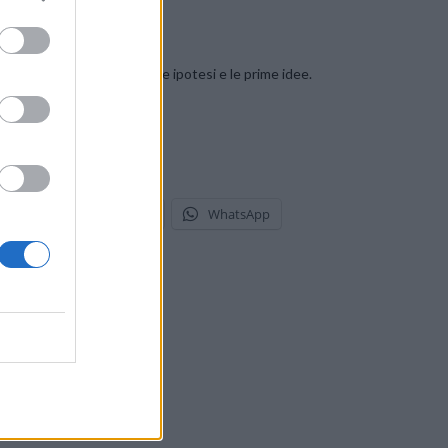
SU FACEBOOK
ete sbizzarrirvi con le prime ipotesi e le prime idee.
stodon
Telegram
WhatsApp