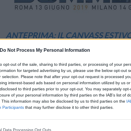
ANTEPRIMA: IL CANVASS ESTIV
A METÀ GIUGNO
Do Not Process My Personal Information
23 Maggio 2019 10:11
by Valerio Longhi
to opt-out of the sale, sharing to third parties, or processing of your per
Si sanno solo le date – 13 e 14 giugno 2019 – nonché le città (Roma
formation for targeted advertising by us, please use the below opt-out s
attendono sempre con impazienza: il
canvass estivo
.
r selection. Please note that after your opt-out request is processed y
eing interest-based ads based on personal information utilized by us or
Con due marchi i listini saranno doppi anche se la filosofia del nuo
disclosed to third parties prior to your opt-out. You may separately opt-
losure of your personal information by third parties on the IAB’s list of
almeno sugli smartphone disponibili.
. This information may also be disclosed by us to third parties on the
IA
L’attesa, come sempre, verterà sulle offerte estive che di solito anima
Participants
that may further disclose it to other third parties.
Gli appuntamenti per i rivenditori dei 3Store e dei negozi Wind sara
la consueta divisione tra Nord e Centro, tra la capitale economica (Mi
l Data Processing Opt Outs