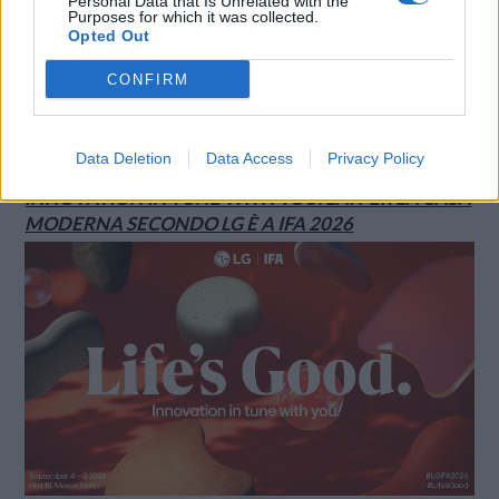
Personal Data that Is Unrelated with the
Purposes for which it was collected.
Opted Out
CONFIRM
Data Deletion
Data Access
Privacy Policy
INNOVATION IN TUNE WITH YOU: L’AI PER LA CASA
MODERNA SECONDO LG È A IFA 2026