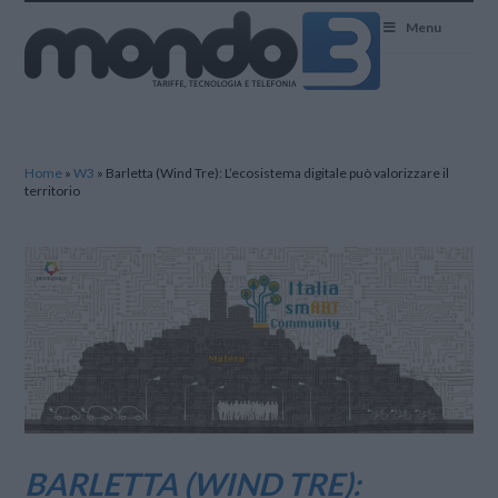
Mondo3
Menu
Home
»
W3
»
Barletta (Wind Tre): L’ecosistema digitale può valorizzare il
territorio
BARLETTA (WIND TRE):