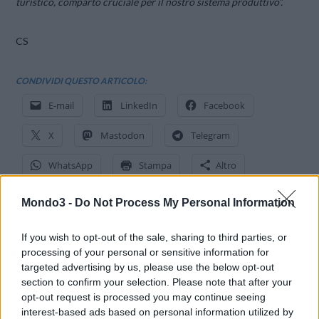
turistico, comparto cruciale per il nostro sistema produttivo”.
CS
CONDIVIDI QUESTO ARTICOLO:
E-mail
LinkedIn
Facebook
X
Mastodon
Telegram
WhatsApp
Stampa
Altro
Mondo3 -
Do Not Process My Personal Information
If you wish to opt-out of the sale, sharing to third parties, or
processing of your personal or sensitive information for
LE MIGLIORI OFFERTE AMAZON
targeted advertising by us, please use the below opt-out
section to confirm your selection. Please note that after your
opt-out request is processed you may continue seeing
interest-based ads based on personal information utilized by