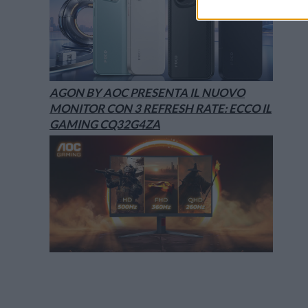
AGON BY AOC PRESENTA IL NUOVO
MONITOR CON 3 REFRESH RATE: ECCO IL
GAMING CQ32G4ZA