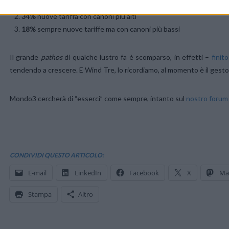
48%
si aspetta un (doppio) listino invariato con al massimo le offer
34%
nuove tariffa con canoni più alti
18%
sempre nuove tariffe ma con canoni più bassi
Il grande
pathos
di qualche lustro fa è scomparso, in effetti –
finito
tendendo a crescere. E Wind Tre, lo ricordiamo, al momento è il gestore
Mondo3 cercherà di “esserci” come sempre, intanto sul
nostro forum
CONDIVIDI QUESTO ARTICOLO:
E-mail
LinkedIn
Facebook
X
Ma
Stampa
Altro