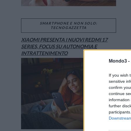
SMARTPHONE E NON SOLO:
TECNOGAZZETTA
XIAOMI PRESENTA I NUOVI REDMI 17
SERIES, FOCUS SU AUTONOMIA E
INTRATTENIMENTO
Mondo3 -
If you wish 
sensitive in
confirm you
continue se
information 
further disc
participants
Downstream 