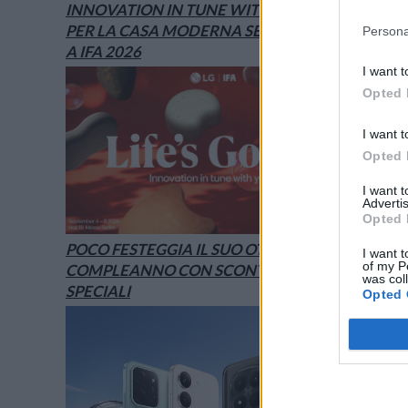
INNOVATION IN TUNE WITH YOU: L’AI
PER LA CASA MODERNA SECONDO LG È
Persona
A IFA 2026
I want t
Opted 
I want t
Opted 
I want 
Advertis
Opted 
POCO FESTEGGIA IL SUO OTTAVO
I want t
of my P
COMPLEANNO CON SCONTI E OFFERTE
was col
SPECIALI
Opted 