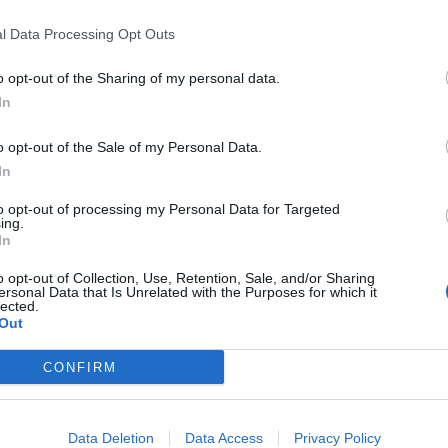
Alle 15:40 di oggi, 12 giugno, infatti la classifica così recitava:
l Data Processing Opt Outs
o opt-out of the Sharing of my personal data.
In
o opt-out of the Sale of my Personal Data.
In
to opt-out of processing my Personal Data for Targeted
ing.
In
o opt-out of Collection, Use, Retention, Sale, and/or Sharing
ersonal Data that Is Unrelated with the Purposes for which it
lected.
Out
CONFIRM
Data Deletion
Data Access
Privacy Policy