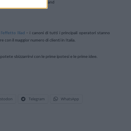
te estive per i rispettivi brand
 l’effetto Iliad
– i canoni di tutti i principali operatori stanno
 con il maggior numero di clienti in Italia.
potete sbizzarrirvi con le prime ipotesi e le prime idee.
stodon
Telegram
WhatsApp