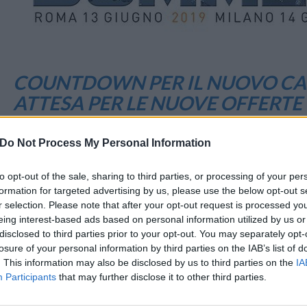
COUNTDOWN PER IL NUOVO CA
ATTESA PER LE NUOVE OFFERTE 
12 Giugno 2019 16:08
by Valerio Longhi
Do Not Process My Personal Information
Domani inizia il “tour” per presentare il
canvass estivo di Wind e 3 Ita
Conosciamo le date – 13 e 14 giugno 2019 – nonché le città (Roma e M
to opt-out of the sale, sharing to third parties, or processing of your per
formation for targeted advertising by us, please use the below opt-out s
r selection. Please note that after your opt-out request is processed y
Un’attesa che, come ogni estate che si rispetti, è assai “calda”. I no
eing interest-based ads based on personal information utilized by us or
hanno voluto “giocare” con noi con uno dei sondaggi che, ogni tanto, c
disclosed to third parties prior to your opt-out. You may separately opt-
losure of your personal information by third parties on the IAB’s list of
. This information may also be disclosed by us to third parties on the
IA
In attesa delle anteprime che Wind Tre presumibilmente introdurrà 
Participants
that may further disclose it to other third parties.
vedere la pragmaticità dei nostri follower.