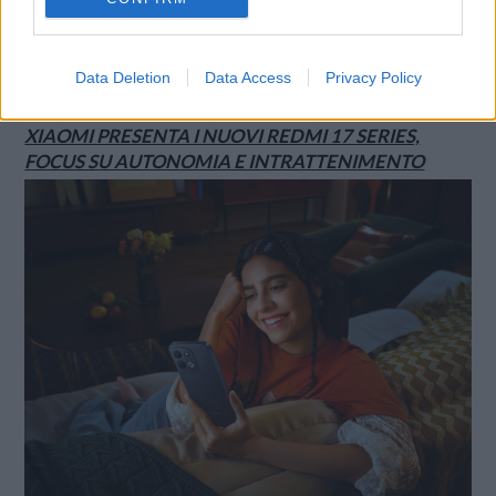
Data Deletion
Data Access
Privacy Policy
SMARTPHONE E NON SOLO: TECNOGAZZETTA
XIAOMI PRESENTA I NUOVI REDMI 17 SERIES,
FOCUS SU AUTONOMIA E INTRATTENIMENTO