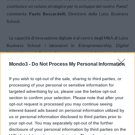
costituisce un volano strategico per lo sviluppo del nostro Paese
”,
commenta
Paolo Boccardelli
, Direttore della Luiss Business
School.
La capacità di innovazione digitale è al centro degli MBA di Luiss
Business School: i laboratori in
Entrepreneurship, Digital
Innovation and Project Management
sono infatti peculiari del
programma internazionale della Scuola, giunto alla 28° edizione.
Mondo3 -
Do Not Process My Personal Information
A ricevere il diploma sono circa
60 studenti MBA
, provenienti da
If you wish to opt-out of the sale, sharing to third parties, or
undici Paesi diversi, fra cui Stati Uniti, Canada, Iran, Namibia,
processing of your personal or sensitive information for
targeted advertising by us, please use the below opt-out
Indonesia, Messico e Perù.
section to confirm your selection. Please note that after your
opt-out request is processed you may continue seeing
CS
interest-based ads based on personal information utilized by
us or personal information disclosed to third parties prior to
your opt-out. You may separately opt-out of the further
CONDIVIDI QUESTO ARTICOLO:
disclosure of your personal information by third parties on the