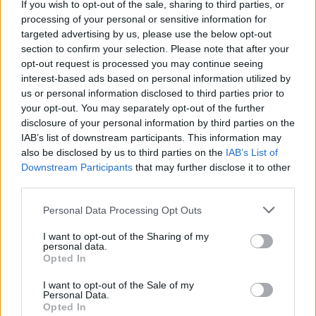
If you wish to opt-out of the sale, sharing to third parties, or
“Wind” rappresenta la scelta ‘smart value for money’, all’insegna
processing of your personal or sensitive information for
dei valori di chiarezza, trasparenza e semplicità, e della vicinanza
targeted advertising by us, please use the below opt-out
ai propri clienti. Il brand “3”, da sempre all’avanguardia nelle
section to confirm your selection. Please note that after your
scelte tecnologiche, è caratterizzato dai valori di trasparenza,
opt-out request is processed you may continue seeing
interest-based ads based on personal information utilized by
innovazione e tecnologia, espressi dal pay-off ‘The future you
us or personal information disclosed to third parties prior to
want’. Il marchio “3” si rivolge, prevalentemente, ai clienti con una
your opt-out. You may separately opt-out of the further
forte attitudine al digitale, “Wind” alle famiglie.
”
disclosure of your personal information by third parties on the
IAB’s list of downstream participants. This information may
also be disclosed by us to third parties on the
IAB’s List of
“Sarà ancora così nei prossimi mesi?”, si chiedono i nostri lettori.
Downstream Participants
that may further disclose it to other
La risposta, al momento, è sì.
third parties.
MONDO3 SU TELEGRAM
|
MONDO3 SU INSTAGRAM
|
Personal Data Processing Opt Outs
MONDO3 SU FACEBOOK
I want to opt-out of the Sharing of my
personal data.
CONDIVIDI QUESTO ARTICOLO:
Opted In
E-mail
LinkedIn
Facebook
I want to opt-out of the Sale of my
Personal Data.
X
Mastodon
Telegram
Opted In