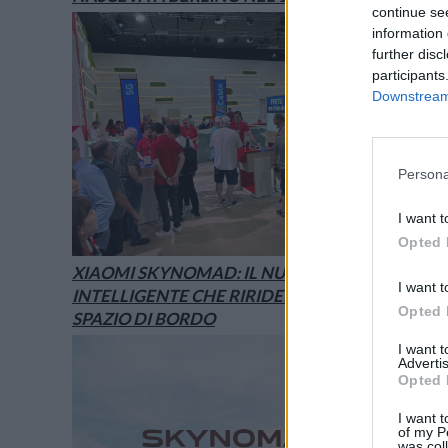
continue se
information 
further disc
participants
Downstream 
Persona
I want t
Opted 
XIAOMI SKYNOMAD: IL NUOVO SUV
I want t
INTELLIGENTE CHE RIRIDEFINISCE LO
Opted 
SPAZIO DI BORDO
I want 
Advertis
Opted 
I want t
of my P
was col