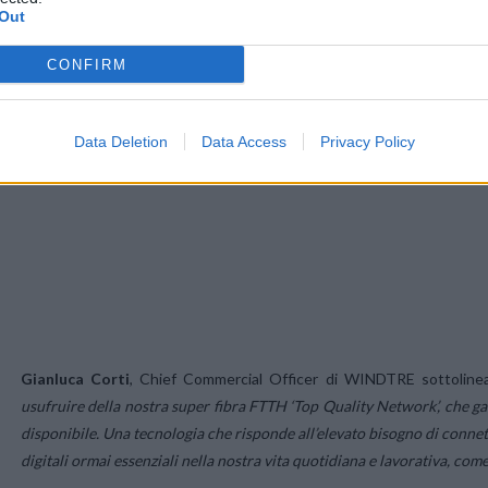
Out
CONFIRM
Data Deletion
Data Access
Privacy Policy
Gianluca Corti
, Chief Commercial Officer di WINDTRE sottoline
usufruire della nostra super fibra FTTH ‘Top Quality Network’, che ga
disponibile. Una tecnologia che risponde all’elevato bisogno di connett
digitali ormai essenziali nella nostra vita quotidiana e lavorativa, com