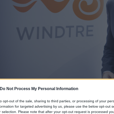
Do Not Process My Personal Information
ARRIVA LA RETE FINO AD 1 GIGA
ANCHE AD ASTI
to opt-out of the sale, sharing to third parties, or processing of your per
formation for targeted advertising by us, please use the below opt-out s
24 Giugno 2020 14:04
by Redazione
r selection. Please note that after your opt-out request is processed y