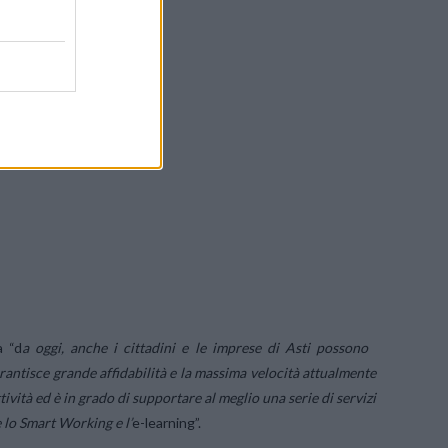
a “d
a oggi, anche i cittadini e le imprese di Asti possono
rantisce grande affidabilità e la massima velocità attualmente
ività ed è in grado di supportare al meglio una serie di servizi
e lo Smart Working e l’
e-learning”.