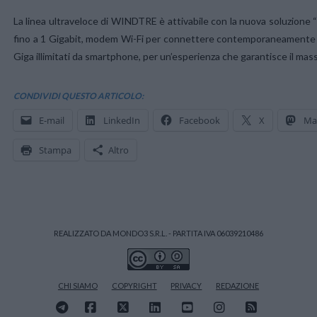
La linea ultraveloce di WINDTRE è attivabile con la nuova soluzione “
fino a 1 Gigabit, modem Wi-Fi per connettere contemporaneamente fino 
Giga illimitati da smartphone, per un’esperienza che garantisce il ma
CONDIVIDI QUESTO ARTICOLO:
E-mail
LinkedIn
Facebook
X
Ma
Stampa
Altro
REALIZZATO DA MONDO3 S.R.L. - PARTITA IVA 06039210486
CHI SIAMO
COPYRIGHT
PRIVACY
REDAZIONE