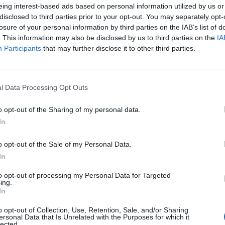
eing interest-based ads based on personal information utilized by us or
I servizi FTTH per imprese e cittadini piemontesi
disclosed to third parties prior to your opt-out. You may separately opt-
losure of your personal information by third parties on the IAB’s list of
WINDTRE in prima linea per la riduzione del digital divide in Italia, por
. This information may also be disclosed by us to third parties on the
IA
dello Spumante”, capoluogo dell’omonima provincia e quarto comune d
Participants
that may further disclose it to other third parties.
In un momento cruciale di ripartenza per le attività economiche 
l Data Processing Opt Outs
conferma l’impegno per estendere a tutto il territorio nazionale la 
l’evoluzione di servizi sempre più innovativi e per la riduzione del diva
o opt-out of the Sharing of my personal data.
In
MONDO3 SU TELEGRAM
|
MONDO3 SU INSTAGRAM
|
MONDO3 
o opt-out of the Sale of my Personal Data.
In
to opt-out of processing my Personal Data for Targeted
ing.
In
o opt-out of Collection, Use, Retention, Sale, and/or Sharing
ersonal Data that Is Unrelated with the Purposes for which it
lected.