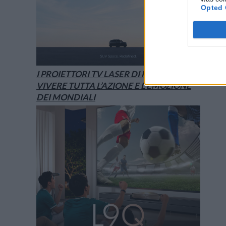
Opted 
I PROIETTORI TV LASER DI HISENSE PER
VIVERE TUTTA L’AZIONE E L’EMOZIONE
DEI MONDIALI