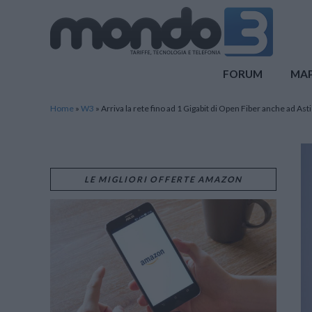
Mondo3
FORUM
MA
Home
»
W3
»
Arriva la rete fino ad 1 Gigabit di Open Fiber anche ad Asti
LE MIGLIORI OFFERTE AMAZON