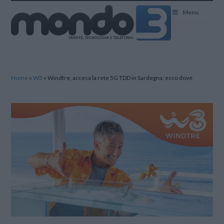
Mondo3
Menu
Home
»
W3
»
Windtre, accesa la rete 5G TDD in Sardegna: ecco dove