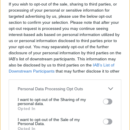
in mobilità, desiderino rimanere connessi con il proprio lavoro, i
If you wish to opt-out of the sale, sharing to third parties, or
propri cari e i propri interessi
”.
processing of your personal or sensitive information for
targeted advertising by us, please use the below opt-out
section to confirm your selection. Please note that after your
WINDTRE si avvale di una ‘
Top Quality Network
’, risultato di
opt-out request is processed you may continue seeing
oltre 6 miliardi di euro investiti negli ultimi 5 anni, con l’obiettivo
interest-based ads based on personal information utilized by
di fornire servizi sempre più evoluti e di qualità elevata per
us or personal information disclosed to third parties prior to
eliminare le distanze tra le persone.
your opt-out. You may separately opt-out of the further
disclosure of your personal information by third parties on the
IAB’s list of downstream participants. This information may
Per usufruire dei vantaggi della tecnologia di rete 5G, che ad
also be disclosed by us to third parties on the
IAB’s List of
oggi raggiunge una copertura del 95,4% della popolazione*, è
Downstream Participants
that may further disclose it to other
possibile attivare una delle soluzioni WINDTRE voce e internet a
third parties.
partire da 12,99 euro al mese, con 50 Giga in 5G, Priority Pass,
Personal Data Processing Opt Outs
minuti illimitati e smartphone 5G incluso.
I want to opt-out of the Sharing of my
personal data.
CONDIVIDI QUESTO ARTICOLO:
Opted In
E-mail
LinkedIn
Facebook
I want to opt-out of the Sale of my
Personal Data.
Opted In
X
Mastodon
Telegram