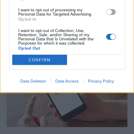
I want to opt-out of processing my
WhatsApp
Stampa
Altro
Personal Data for Targeted Advertising.
Opted In
I want to opt-out of Collection, Use,
Retention, Sale, and/or Sharing of my
Personal Data that Is Unrelated with the
Purposes for which it was collected.
Opted Out
LE MIGLIORI OFFERTE AMAZON
CONFIRM
Data Deletion
Data Access
Privacy Policy