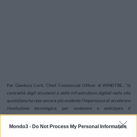
Per Gianluca Corti, Chief Commercial Officer di WINDTRE, “
la
centralità degli strumenti e delle infrastrutture digitali nella vita
quotidiana ha reso ancora più evidente l’importanza di accelerare
l’evoluzione tecnologica, per sostenere e anticipare il
cambiamento. WINDTRE risponde alla sfida, aggiunge, con una
rete 5G sempre più veloce, affidabile e performante, per
Mondo3 -
Do Not Process My Personal Information
migliorare ulteriormente l’esperienza d’uso dei clienti che, anche