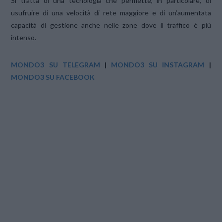
Si tratta di una tecnologia che permette, in particolare, di
usufruire di una velocità di rete maggiore e di un’aumentata
capacità di gestione anche nelle zone dove il traffico è più
intenso.
MONDO3 SU TELEGRAM
|
MONDO3 SU INSTAGRAM
|
MONDO3 SU FACEBOOK