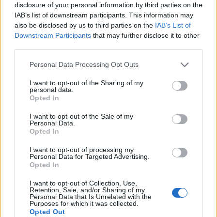
disclosure of your personal information by third parties on the
CONDIVIDI QUESTO ARTICOLO:
IAB’s list of downstream participants. This information may
also be disclosed by us to third parties on the
IAB’s List of
E-mail
LinkedIn
Facebook
Downstream Participants
that may further disclose it to other
third parties.
X
Mastodon
Telegram
Personal Data Processing Opt Outs
WhatsApp
Stampa
Altro
I want to opt-out of the Sharing of my
personal data.
Opted In
I want to opt-out of the Sale of my
Personal Data.
Opted In
LE MIGLIORI OFFERTE AMAZON
I want to opt-out of processing my
Personal Data for Targeted Advertising.
Opted In
I want to opt-out of Collection, Use,
Retention, Sale, and/or Sharing of my
Personal Data that Is Unrelated with the
Purposes for which it was collected.
Opted Out