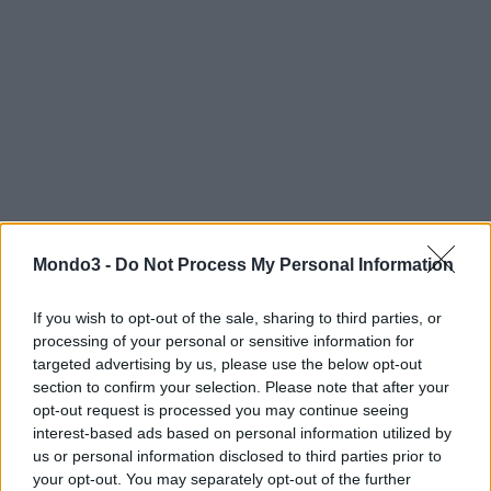
Mondo3 -
Do Not Process My Personal Information
GO 50 STAR
GO 101 STAR EASY PAY LE
If you wish to opt-out of the sale, sharing to third parties, or
processing of your personal or sensitive information for
GO.100 SPECIAL
targeted advertising by us, please use the below opt-out
GO 150 FLASH + EASY PAY
section to confirm your selection. Please note that after your
opt-out request is processed you may continue seeing
Non solo. con il piano
GO UNLIMITED FIRE+
esiste la possibilità
interest-based ads based on personal information utilized by
us or personal information disclosed to third parties prior to
di sottoscrivere l’offerta in convergenza.
your opt-out. You may separately opt-out of the further