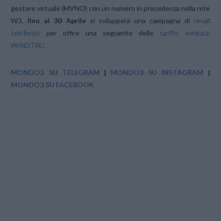
gestore virtuale (MVNO) con un numero in precedenza nella rete
W3, f
ino al
30 Aprile
si svilupperà una campagna di
recall
telefonici
per offire una seguente delle
tariffe winback
WINDTRE
:
MONDO3 SU TELEGRAM
|
MONDO3 SU INSTAGRAM
|
MONDO3 SU FACEBOOK