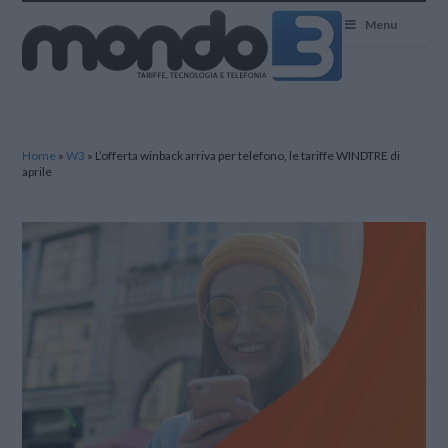
Mondo3
Menu
Home
»
W3
»
L’offerta winback arriva per telefono, le tariffe WINDTRE di
aprile