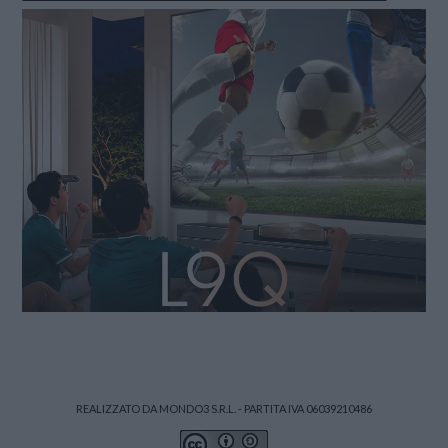
REALIZZATO DA MONDO3 S.R.L. - PARTITA IVA 06039210486