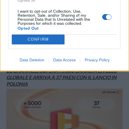
Opted In
I want to opt-out of Collection, Use,
Retention, Sale, and/or Sharing of my
Personal Data that Is Unrelated with the
Purposes for which it was collected.
Opted Out
CONFIRM
SMARTPHONE E NON SOLO: TECNOGAZZETTA
Data Deletion
Data Access
Privacy Policy
LG CHANNELS SUPERA I 5.000 CANALI A LIVELLO
GLOBALE E ARRIVA A 37 PAESI CON IL LANCIO IN
POLONIA