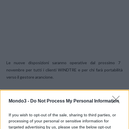
Le nuove disposizioni saranno operative dal prossimo 7
novembre per tutti i clienti WINDTRE e per chi farà portabilità
verso il gestore arancione.
LA SCELTA DI VERY MOBILE
Mondo3 -
Do Not Process My Personal Information
Anche Very ha informato che, a partire
dal 7 Novembre 2022,
il
processo di
portabilità del numero sarà oggetto di alcune
If you wish to opt-out of the sale, sharing to third parties, or
modifiche
in un’ottica di maggior tutela verso il cliente, in
processing of your personal or sensitive information for
ottemperanza alla delibera AGCOM.
targeted advertising by us, please use the below opt-out