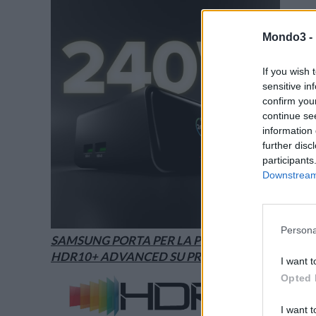
Mondo3 -
If you wish 
sensitive in
confirm you
continue se
information 
further disc
participants
Downstream 
Persona
SAMSUNG PORTA PER LA PRIMA VOLTA
HDR10+ ADVANCED SU PRIME VIDEO
I want t
Opted 
I want t