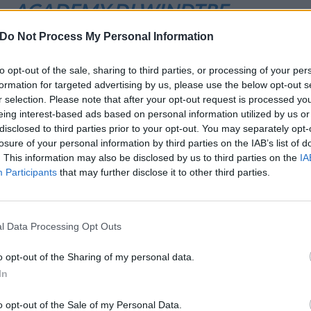
ACADEMY DI WINDTRE
27 Giugno 2024 12:57
by Redazione
Do Not Process My Personal Information
“Mobilità, Turismo e Servizi tra Sostenibilità e Innovazione tecnologic
to opt-out of the sale, sharing to third parties, or processing of your per
formation for targeted advertising by us, please use the below opt-out s
r selection. Please note that after your opt-out request is processed y
Si è tenuto presso l’Unione Industriali di Napoli di Piazza dei Martiri
eing interest-based ads based on personal information utilized by us or
Turismo e Servizi tra Sostenibilità e Innovazione tecnologica”. L
disclosed to third parties prior to your opt-out. You may separately opt-
Academy”, l’iniziativa di educazione digitale di WINDTRE dedica
losure of your personal information by third parties on the IAB’s list of
tecnologie digitali al servizio del miglioramento ambientale, de
. This information may also be disclosed by us to third parties on the
IA
cambiamento per le PA.
Participants
that may further disclose it to other third parties.
Tema del giorno sono state le applicazioni nei settori della mobilità e
attraverso data center e infrastrutture cloud. Ad esempio, è possibile
l Data Processing Opt Outs
tutte le esigenze dei cittadini e del territorio, per favorire gli spost
o opt-out of the Sharing of my personal data.
minimizzare gli impatti ambientali. Queste soluzioni consentono di ori
In
straordinari, con grande affluenza di pubblico, attraverso informazion
raccolti da WINDTRE grazie al suo ruolo di leader nel mercato mobile
o opt-out of the Sale of my Personal Data.