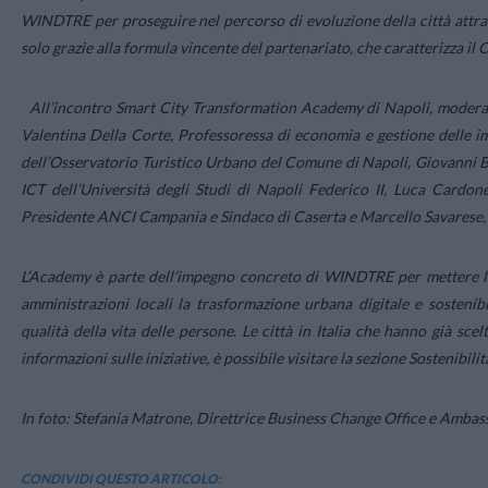
WINDTRE per proseguire nel percorso di evoluzione della città attra
solo grazie alla formula vincente del partenariato, che caratterizza il
All’incontro Smart City Transformation Academy di Napoli, moder
Valentina Della Corte, Professoressa di economia e gestione delle im
dell’Osservatorio Turistico Urbano del Comune di Napoli, Giovanni 
ICT dell’Università degli Studi di Napoli Federico II, Luca Car
Presidente ANCI Campania e Sindaco di Caserta e Marcello Savarese,
L’Academy è parte dell’impegno concreto di WINDTRE per mettere la t
amministrazioni locali la trasformazione urbana digitale e sostenibil
qualità della vita delle persone. Le città in Italia che hanno già s
informazioni sulle iniziative, è possibile visitare la sezione Sostenibil
In foto: Stefania Matrone, Direttrice Business Change Office e Amb
CONDIVIDI QUESTO ARTICOLO: