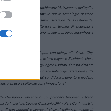
art City di WINDTRE, ha dichiarato: “
Attraverso i molteplici
ioni, WINDTRE dimostra come le nuove tecnologie possano
 alle diverse esigenze delle amministrazioni, dalla gestione dei
richiedono un supporto ulteriore in termini di sicurezza e
volgono un ruolo di primo piano, grazie al proprio know-how e
nte Unione Industriali Napoli con delega alle Smart City,
litani leggendo i territori e le loro esigenze. È evidente che a
ossibile intervenire e raggiungere risultati. Questa città sta
e in nuove tecnologie, di puntare sulla organizzazione e sulla
nti. In questo modo Napoli può candidarsi a diventare modello
nio artistico e culturale con l’innovazione
”.
altà che hanno l’esigenza di comprendere fenomeni e trend
doardo Imperiale, Ceo del Campania DIH – Rete Confindustria
ne di dati anonimi e aggregati ricavati dalla rete mobile di