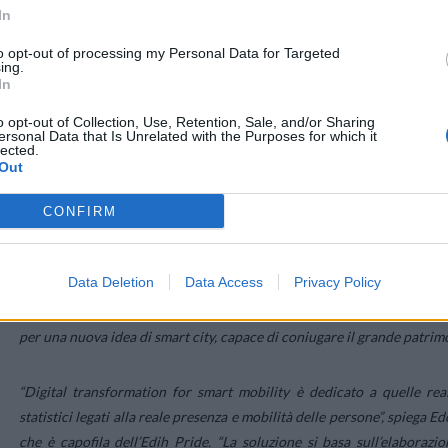
In
Stefania Matrone, Direttrice Business Change Office e Ambassador Sm
to opt-out of processing my Personal Data for Targeted
progetti già realizzati o in sperimentazione con Comuni e Reg
ing.
contribuire allo sviluppo e alla digitalizzazione delle PA, adattandosi
In
flussi di pendolari o di turisti, a quella dei grandi eventi che 
o opt-out of Collection, Use, Retention, Sale, and/or Sharing
pianificazione. Un’evoluzione della smart city in cui gli operatori s
ersonal Data that Is Unrelated with the Purposes for which it
lected.
alla presenza capillare sul territorio
”.
Out
Per Maurizio Manfellotto, presidente Campania DIH e vicepreside
CONFIRM
Blockchain e Reti d’Impresa: “
È tempo di ‘smartizzare’ i centri metropo
Napoli non si potranno fare gli interventi immaginati a Dubai, ma è p
Data Deletion
Data Access
Privacy Policy
rilanciando il suo ruolo in Europa ed ha quindi il compito di investir
pianificazione dei servizi, intervenendo sulle infrastrutture esiste
per una nuova idea di smart city, capace di coniugare il grande patrimo
“
Digital transformation for smart mobility è dedicato a quelle re
statistici legati alla reale presenza e mobilità delle persone
”, spiega E
che è capofila dell’Edih Pride. “
La soluzione si basa sull’elaborazio