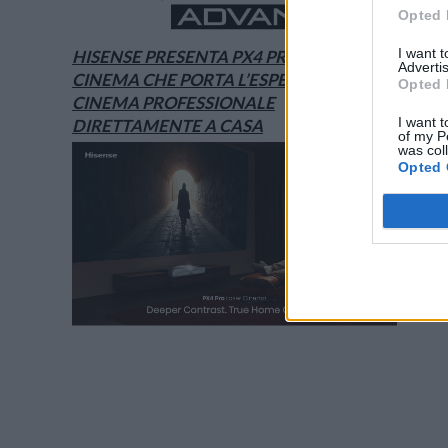
Opted 
I want 
HISENSE PRESENTA PX4 PRO, IL LASER
Advertis
CINEMA CHE PORTA L’ESPERIENZA DEL
Opted 
CINEMA PROFESSIONALE
I want t
DIRETTAMENTE A CASA
of my P
was col
Opted 