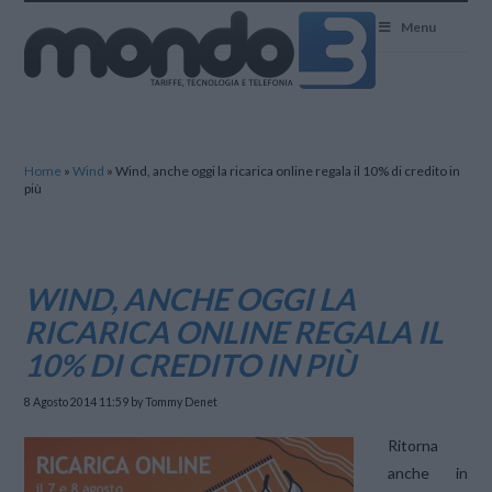
Mondo3
Menu
Home
»
Wind
»
Wind, anche oggi la ricarica online regala il 10% di credito in
più
WIND, ANCHE OGGI LA
RICARICA ONLINE REGALA IL
10% DI CREDITO IN PIÙ
8 Agosto 2014 11:59
by Tommy Denet
Ritorna
anche in