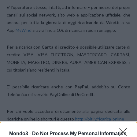
E’ l’operatore stesso, infatti, ad informare – per mezzo dei propri
canali sui social network, sito web e applicazione ufficiale, che
ancora per tutta la giornata di oggi ricaricando da Wind.it o su
App
MyWind
si avrà fino a 10€ di ricarica in più in omaggio.
Per la ricarica con
Carta di credito
è possibile utilizzare carte di
credito VISA, VISA ELECTRON, MASTERCARD, CARTASÌ,
MONETA, MAESTRO, DINERS, AURA, AMERICAN EXPRESS, i
cui titolari siano residenti in Italia.
E’ possibile ricaricare anche con
PayPal
, addebito su Conto
Telefonico e il servizio PagOnline di UniCredit.
Per chi vuole accedere direttamente alla pagina dedicata alle
ricariche online lo shorturl è questo
http://bit.ly/ricarica-online
Mondo3 -
Do Not Process My Personal Information
CONDIVIDI QUESTO ARTICOLO: