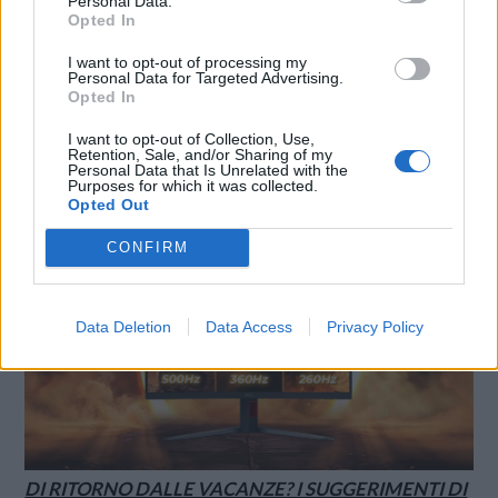
Personal Data.
Opted In
I want to opt-out of processing my
Personal Data for Targeted Advertising.
Opted In
SMARTPHONE E NON SOLO: TECNOGAZZETTA
I want to opt-out of Collection, Use,
Retention, Sale, and/or Sharing of my
AGON BY AOC PRESENTA IL NUOVO MONITOR
Personal Data that Is Unrelated with the
Purposes for which it was collected.
CON 3 REFRESH RATE: ECCO IL GAMING
Opted Out
CQ32G4ZA
CONFIRM
Data Deletion
Data Access
Privacy Policy
DI RITORNO DALLE VACANZE? I SUGGERIMENTI DI