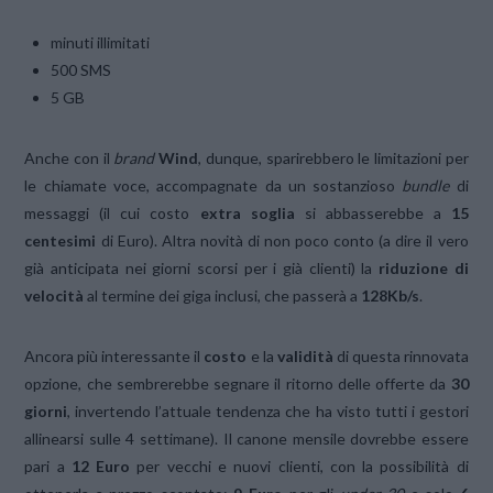
minuti illimitati
500 SMS
5 GB
Anche con il
brand
Wind
, dunque, sparirebbero le limitazioni per
le chiamate voce, accompagnate da un sostanzioso
bundle
di
messaggi (il cui costo
extra soglia
si abbasserebbe a
15
centesimi
di Euro). Altra novità di non poco conto (a dire il vero
già anticipata nei giorni scorsi per i già clienti) la
riduzione di
velocità
al termine dei giga inclusi, che passerà a
128Kb/s
.
Ancora più interessante il
costo
e la
validità
di questa rinnovata
opzione, che sembrerebbe segnare il ritorno delle offerte da
30
giorni
, invertendo l’attuale tendenza che ha visto tutti i gestori
allinearsi sulle 4 settimane). Il canone mensile dovrebbe essere
pari a
12 Euro
per vecchi e nuovi clienti, con la possibilità di