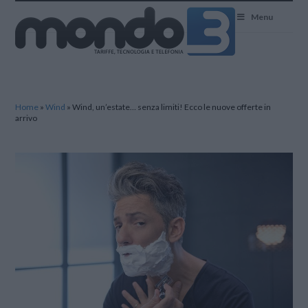
Mondo3
Menu
Home
»
Wind
»
Wind, un’estate… senza limiti! Ecco le nuove offerte in
arrivo