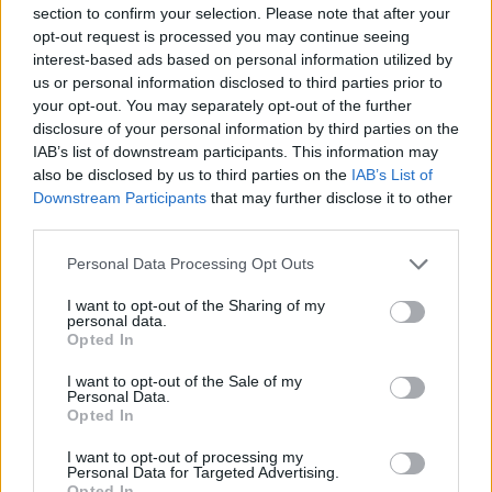
section to confirm your selection. Please note that after your
dovrebbero introdurre la possibilità di
navigare senza limiti
di
opt-out request is processed you may continue seeing
GB durante la notte, tra la mezzanotte e le 8 del mattino, in
interest-based ads based on personal information utilized by
modo simile a quanto offre
Casa 3
.
us or personal information disclosed to third parties prior to
your opt-out. You may separately opt-out of the further
disclosure of your personal information by third parties on the
Per i navigatori “vacanzieri”, sarebbe in arrivo anche la classica
IAB’s list of downstream participants. This information may
offerta estiva, quest’anno con un occhio di riguardo
also be disclosed by us to third parties on the
IAB’s List of
all’intrattenimento in mobilità.
Wind Summer Card NOW TV
Downstream Participants
that may further disclose it to other
Edition
permetterebbe di navigare fino a
20GB
a massima
third parties.
velocità, ed in più di avere accesso ai pacchetti Serie TV e
Personal Data Processing Opt Outs
Intrattenimento della Internet TV di Sky. Il tutto per
due mesi
, a
14,90 Euro
una tantum
.
I want to opt-out of the Sharing of my
personal data.
Opted In
Per nuovi e vecchi clienti, ci dovrebbero essere novità e sempre
I want to opt-out of the Sale of my
più giga con l’acquisto di
device
a rate: 1 GB con l’offerta
Personal Data.
Smartphone Box, 2 GB scegliendo Wind Smart o Wind Smart
Opted In
Plus e ben 5 GB con Wind Smart Giga. Sarebbero infine in arrivo
I want to opt-out of processing my
anche offerte dedicate ai nuovi clienti stranieri di con edizioni
Personal Data for Targeted Advertising.
Opted In