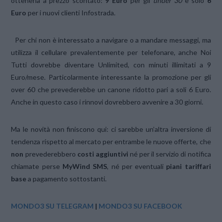
ottenerla a prezzo scontato:
9 Euro
per gli
under 30
e solo
6
Euro
per i nuovi clienti Infostrada.
Per chi non è interessato a navigare o a mandare messaggi, ma
utilizza il cellulare prevalentemente per telefonare, anche Noi
Tutti dovrebbe diventare Unlimited, con minuti illimitati a 9
Euro/mese. Particolarmente interessante la promozione per gli
over 60 che prevederebbe un canone ridotto pari a soli 6 Euro.
Anche in questo caso i rinnovi dovrebbero avvenire a 30 giorni.
Ma le novità non finiscono qui: ci sarebbe un’altra inversione di
tendenza rispetto al mercato per entrambe le nuove offerte, che
non
prevederebbero
costi aggiuntivi
né per il servizio di notifica
chiamate perse
MyWind SMS
, né per eventuali
piani tariffari
base
a pagamento sottostanti.
MONDO3 SU TELEGRAM
|
MONDO3 SU FACEBOOK