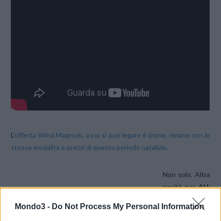
L’
offerta Wind Magnum, a cui si può legare il drone, rimane con le
stesse modalità e prezzi di questo periodo natalizio.
Non solo. Altra
novità per
ALL
INCLUSIVE
Mondo3 -
Do Not Process My Personal Information
UNLIMITED