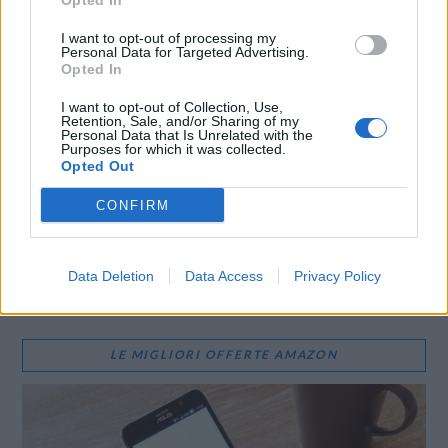
Opted In
I want to opt-out of processing my
Personal Data for Targeted Advertising.
Opted In
I want to opt-out of Collection, Use,
CONDIVIDI QUESTO ARTICOLO:
Retention, Sale, and/or Sharing of my
Personal Data that Is Unrelated with the
E-mail
LinkedIn
Facebook
Purposes for which it was collected.
Opted Out
X
Mastodon
Telegram
CONFIRM
WhatsApp
Stampa
Altro
Data Deletion
Data Access
Privacy Policy
LE MIGLIORI OFFERTE AMAZON