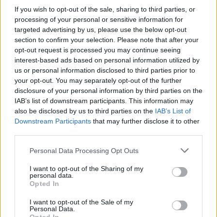
RADDOPPIA
If you wish to opt-out of the sale, sharing to third parties, or
ONLINE
processing of your personal or sensitive information for
EDITION
che
targeted advertising by us, please use the below opt-out
continua ad
section to confirm your selection. Please note that after your
opt-out request is processed you may continue seeing
essere
interest-based ads based on personal information utilized by
privilegiata.
us or personal information disclosed to third parties prior to
your opt-out. You may separately opt-out of the further
L’offerta è disponibile per chi attiva una nuova SIM o Passa a
disclosure of your personal information by third parties on the
IAB’s list of downstream participants. This information may
Wind da canale e- commerce wind.it sia nella modalità pick&pay
also be disclosed by us to third parties on the
IAB’s List of
che full online.
Downstream Participants
that may further disclose it to other
third parties.
Prevede minuti illimitati, 1000 SMS, 10 GIGA FULL SPEED a
10 €
Personal Data Processing Opt Outs
al mese per 6 mesi.
I want to opt-out of the Sharing of my
personal data.
Attenzione.
Attivazione di 9€ invece di 25 € con SIM attiva per
Opted In
24 mesi, in caso contrario, addebito dei restanti 16 euro.
I want to opt-out of the Sale of my
Al termine del periodo promozionale
l’ offerta resta attiva con
Personal Data.
minuti illimitati, 500 SMS e 5 GIGA a 10 € al mese.