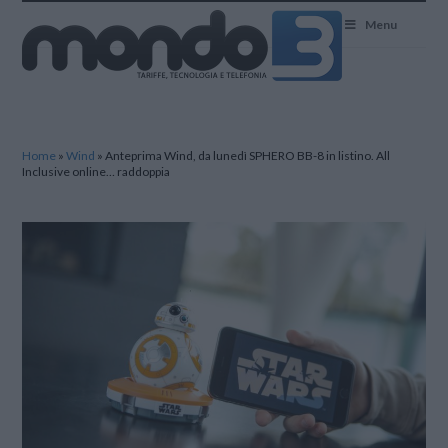
Mondo3
Menu
Home
»
Wind
»
Anteprima Wind, da lunedì SPHERO BB-8 in listino. All
Inclusive online… raddoppia