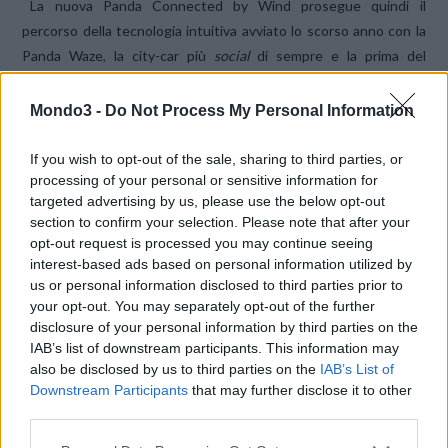
La nuova Panda Connected by Wind prosegue quindi il
percorso della tecnologia intuitiva avviato lo scorso anno con la
Panda Waze, la city-car più
social
di sempre e la prima del
segmento a proporre l’integrazione della famosa app di
navigazione Waze nell’app “Panda Uconnect”.
Mondo3 -
Do Not Process My Personal Information
La P
anda Connected by Wind
contribuirà certamente a
consolidare la leadership del modello – solo in Italia dal 2012 è
If you wish to opt-out of the sale, sharing to third parties, or
l’auto più venduta in assoluto – e ad ampliare la sua grande
processing of your personal or sensitive information for
targeted advertising by us, please use the below opt-out
community composta da 7.5 milioni di possessori e appassionati
section to confirm your selection. Please note that after your
che, dal 1980 a oggi, l’hanno scelta come manifesto della “libertà
opt-out request is processed you may continue seeing
a quattro ruote”.
interest-based ads based on personal information utilized by
Contraddistingue la Panda Connected by Wind il
logo specifico
us or personal information disclosed to third parties prior to
con il numero celebrativo “120” e la scritta “Connected by
your opt-out. You may separately opt-out of the further
disclosure of your personal information by third parties on the
Wind”
, oltre al
trattamento nero lucido per lo
skid plate
, le
IAB’s list of downstream participants. This information may
maniglie delle porte e i cerchi bicolore da 15″. E per evidenziarne
also be disclosed by us to third parties on the
IAB’s List of
l’unicità, l’esemplare esposto al salone “veste” una livrea bianca
Downstream Participants
that may further disclose it to other
abbinata a due
optional
esclusivi: il tetto nero e le calotte degli
third parties.
specchi arancioni, i colori che caratterizzano il brand Wind.