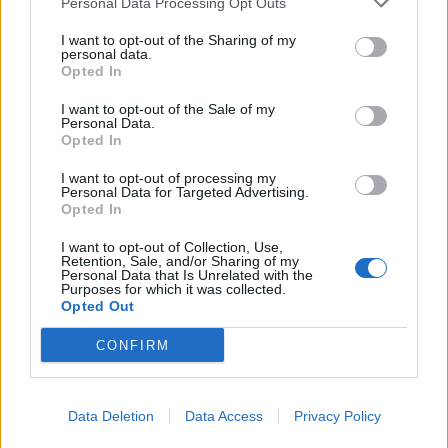
Personal Data Processing Opt Outs
Impronta giovane e fresca all’interno – grazie al tessuto nero dei
sedili, impreziosito dalle cuciture bianche e verdi a contrasto –
I want to opt-out of the Sharing of my
personal data.
dotata di
Radio U-Connect Mobile
e dell’apposito supporto
Opted In
dove alloggiare il proprio
smartphone
per essere sempre
connessi, ora più che mai.
I want to opt-out of the Sale of my
Personal Data.
Panda Connected by Wind è equipaggiata con il
motore 1.2 da
Opted In
69 CV.
I want to opt-out of processing my
Personal Data for Targeted Advertising.
Opted In
CONDIVIDI QUESTO ARTICOLO:
I want to opt-out of Collection, Use,
E-mail
LinkedIn
Facebook
Retention, Sale, and/or Sharing of my
Personal Data that Is Unrelated with the
Purposes for which it was collected.
X
Mastodon
Telegram
Opted Out
WhatsApp
Stampa
Altro
CONFIRM
Data Deletion
Data Access
Privacy Policy