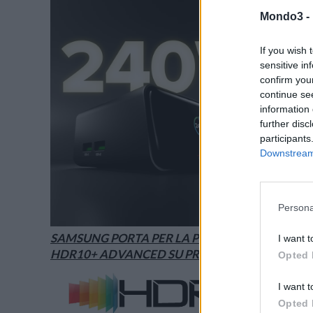
Mondo3 -
If you wish 
sensitive in
confirm you
continue se
information 
further disc
participants
Downstream 
Persona
SAMSUNG PORTA PER LA PRIMA VOLTA
I want t
HDR10+ ADVANCED SU PRIME VIDEO
Opted 
I want t
Opted 