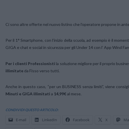
Ci sono altre offerte nel nuovo listino che l’operatore propone in ante
Per il 1° Smartphone, con l’inizio della scuola, ad esempio è il mome
GIGA e chat e social in sicurezza per gli Under 14 con l’ App Wind Fami
Per i clienti Professionisti
la soluzione migliore per il proprio busin
illimitate
da Fisso verso tutti.
Anche in questo caso, “per un BUSINESS senza limiti”, viene consigl
Minuti e GIGA illimitati
a
14,99€
al mese.
CONDIVIDI QUESTO ARTICOLO:
E-mail
LinkedIn
Facebook
X
Ma