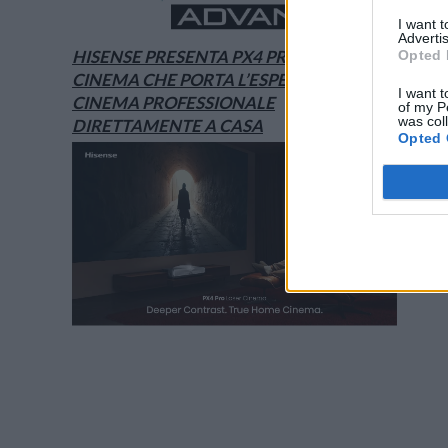
I want 
Advertis
HISENSE PRESENTA PX4 PRO, IL LASER
Opted 
CINEMA CHE PORTA L’ESPERIENZA DEL
I want t
CINEMA PROFESSIONALE
of my P
was col
DIRETTAMENTE A CASA
Opted 