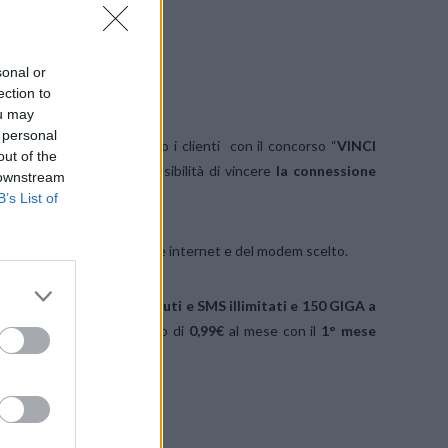
RIO
sonal or
ection to
ou may
 personal
proprio percorso premiando i clienti con il concorso “
VINCI
out of the
 29 settembre avrà la possibilità di vincere
la connessione
 downstream
B’s List of
 uno sconto pari al canone internet e del modem scelto.
ind Family
per avere
minuti e SMS illimitati e 150 GIGA a
y Protect
al nuovo prezzo di
0,99€
al mese con il
1° mese
SU FACEBOOK