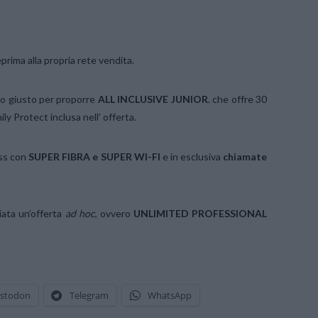
prima alla propria rete vendita.
nto giusto per proporre
ALL INCLUSIVE JUNI
O
R
. che offre 30
ly Protect inclusa nell’ offerta.
ess con
SUPER FIBRA e SUPER WI-FI
e in esclusiva
chiamate
iata un’offerta
ad hoc
, ovvero
UNLIMITED PROFESSIONAL
stodon
Telegram
WhatsApp