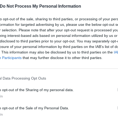
TUTTI I PREMI PER L’ANNIVERSA
Do Not Process My Personal Information
30 Agosto 2019 18:27
by Tommy Denet
to opt-out of the sale, sharing to third parties, or processing of your per
Non c’è solo il
programma WinDay per il ventennale di Wind
.
formation for targeted advertising by us, please use the below opt-out s
r selection. Please note that after your opt-out request is processed y
eing interest-based ads based on personal information utilized by us or
In questi mesi di festeggiamenti, infatti, Wind vuole continuare il 
disclosed to third parties prior to your opt-out. You may separately opt-
WIND PER 20 ANNI
”: chi sceglierà la Fibra FTTC o FTTH dal 2 al
losure of your personal information by third parties on the IAB’s list of
internet da casa per 20 anni!
. This information may also be disclosed by us to third parties on the
IA
Participants
that may further disclose it to other third parties.
Infatti, a partire dal 1° gennaio 2020, i
10 clienti vincitori
riceveranno
l Data Processing Opt Outs
Si ricorda che si può completare l’offerta Super Fibra con una nuova
W
7,99€
e di proteggere i propri dispositivi con l’optional
Wind Famil
o opt-out of the Sharing of my personal data.
gratis.
In
o opt-out of the Sale of my Personal Data.
MONDO3 SU TELEGRAM
|
MONDO3 SU INSTAGRAM
|
MONDO3 
In