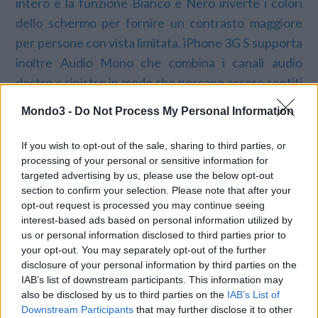
intero e la funzione Bianco e Nero inverte i colori
dello schermo per fornire un contrasto maggiore
per persone con vista limitata. iPhone 3G S supporta
inoltre Audio Mono che combina i canali audio
destro e sinistro in modo che possano essere sentiti
contemporaneamente in entrambe le cuffie per
Mondo3 -
Do Not Process My Personal Information
coloro che hanno perso l’udito in una delle parti.
iPhone 3G S include il nuovo software iPhone OS 3.0
If you wish to opt-out of the sale, sharing to third parties, or
con oltre 100 nuove funzionalità tra cui: Taglia,
processing of your personal or sensitive information for
targeted advertising by us, please use the below opt-out
Copia e Incolla; MMS, la ricerca Spotlight per
section to confirm your selection. Please note that after your
cercare in tutto l’iPhone nelle Mail, Contatti,
opt-out request is processed you may continue seeing
Calendario e iPod; la visualizzazione in modalità
interest-based ads based on personal information utilized by
us or personal information disclosed to third parties prior to
panorama della tastiera per le Mail, i Messaggi, le
your opt-out. You may separately opt-out of the further
Note e Safari®; controllo parentale esteso ai
disclosure of your personal information by third parties on the
programmi TV, film e applicazioni dell’App Store e la
IAB’s list of downstream participants. This information may
also be disclosed by us to third parties on the
IAB’s List of
possibilità di registrare e spedire registrazioni audio
Downstream Participants
that may further disclose it to other