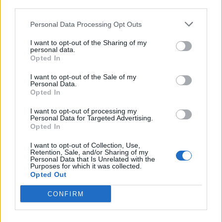
istantaneamente con la funzione Voice Memo. Il
third parties.
software iPhone 3.0 include inoltre una nuova
Personal Data Processing Opt Outs
funzione Find My iPhone che funziona insieme a
MobileMe in modo che possiate localizzare il vostro
I want to opt-out of the Sharing of my
personal data.
iPhone perso su una mappa, spedire un messaggio
Opted In
che apparirà sullo schermo o riprodurrà un suono
I want to opt-out of the Sale of my
per permettervi di recuperare il telefono anche se
Personal Data.
Opted In
silenziato. Se non doveste trovare il vostro iPhone,
I want to opt-out of processing my
potrete cancellare i dati contenuti su iPhone con la
Personal Data for Targeted Advertising.
funzione Remote Wipe. Saranno disponibili anche
Opted In
nuove funzioni di iTunes® con il software iPhone
I want to opt-out of Collection, Use,
Retention, Sale, and/or Sharing of my
3.0, tra cui la possibilità di scaricare film, TV e
Personal Data that Is Unrelated with the
Purposes for which it was collected.
programmi audio così come iTunes U in modo che gli
Opted Out
studenti possano ottenere il materiale didattico
CONFIRM
anche in mobilità. iPhone 3G S offre accesso al
rivoluzionario App Store, il più grande negozio di