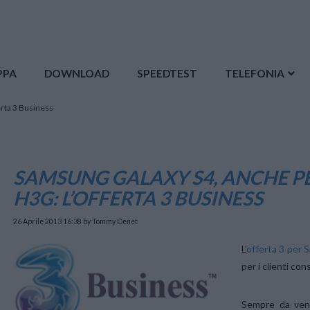
PPA
DOWNLOAD
SPEEDTEST
TELEFONIA
erta 3 Business
SAMSUNG GALAXY S4, ANCHE PER
H3G: L’OFFERTA 3 BUSINESS
26 Aprile 2013 16:38
by Tommy Denet
L’
offerta 3 per
per i clienti co
Sempre da vener