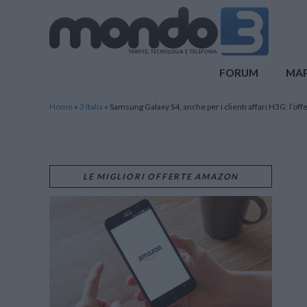
Mondo3
FORUM
MA
Home
»
3 Italia
»
Samsung Galaxy S4, anche per i clienti affari H3G: l’off
LE MIGLIORI OFFERTE AMAZON