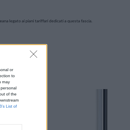
na legato ai piani tariffari dedicati a questa fascia.
sonal or
ection to
ou may
 personal
out of the
 downstream
B’s List of