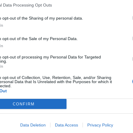
l Data Processing Opt Outs
L’acquisto è tramite
finanziamento Compass
. L’anticipo è pari a 0 
o opt-out of the Sharing of my personal data.
mese mentre la rata finale è di 61 €.
In
o opt-out of the Sale of my Personal Data.
Vi ricordiamo che dal 14 Gennaio i terminali attivati con il pian
In
Kasko Full da 15€ inclusa e la promo No Tax.
to opt-out of processing my Personal Data for Targeted
ing.
Segnaliamo infine che il nuovo S4 lavora sulla banda LTE sulle freq
In
o opt-out of Collection, Use, Retention, Sale, and/or Sharing
CONDIVIDI QUESTO ARTICOLO:
ersonal Data that Is Unrelated with the Purposes for which it
lected.
E-mail
LinkedIn
Facebook
X
Ma
Out
Stampa
Altro
CONFIRM
Data Deletion
Data Access
Privacy Policy