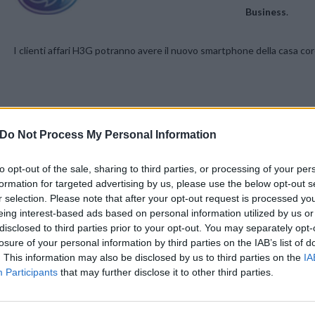
Business
.
I clienti affari H3G potranno avere il nuovo smartphone della casa corea
Do Not Process My Personal Information
to opt-out of the sale, sharing to third parties, or processing of your per
formation for targeted advertising by us, please use the below opt-out s
r selection. Please note that after your opt-out request is processed y
eing interest-based ads based on personal information utilized by us or
Le modalità dovrebbero essere queste a seconda della tariffa:
disclosed to third parties prior to your opt-out. You may separately opt-
losure of your personal information by third parties on the IAB’s list of
. This information may also be disclosed by us to third parties on the
IA
PRO 400
Participants
that may further disclose it to other third parties.
PRO 800
PRO Special Edition 1600
PRO Special 3000