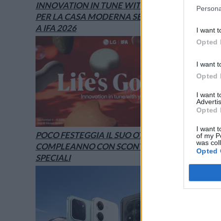
INNOVATION IN TUNE WITH YOU: L’AI
Persona
PER LA CASA MODERNA SECONDO LG È
A IFA 2026
I want t
Opted 
I want t
Opted 
I want 
Advertis
Opted 
I want t
POCO FESTEGGIA IL SUO OTTAVO
of my P
was col
COMPLEANNO CON SCONTI E OFFERTE
Opted 
SPECIALI