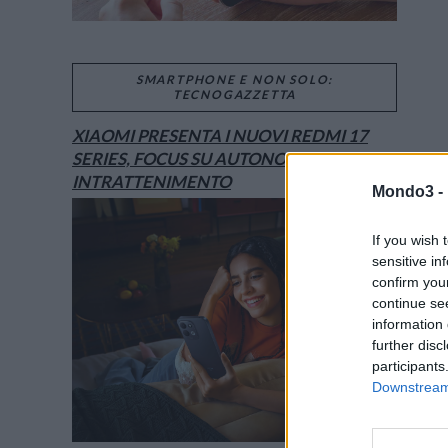
SMARTPHONE E NON SOLO:
TECNOGAZZETTA
XIAOMI PRESENTA I NUOVI REDMI 17
SERIES, FOCUS SU AUTONOMIA E
INTRATTENIMENTO
Mondo3 -
If you wish 
sensitive in
confirm you
continue se
information 
further disc
participants
Downstream 