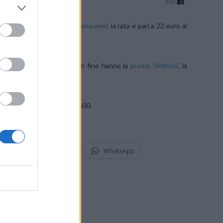
euro, come per la
versione consumer
, la rata è pari a 22 euro al
o PRO 3000 e con MNP a buon fine hanno la
promo “infinito”
, la
uenze 800/900/1800/2100/2600.
stodon
Telegram
WhatsApp