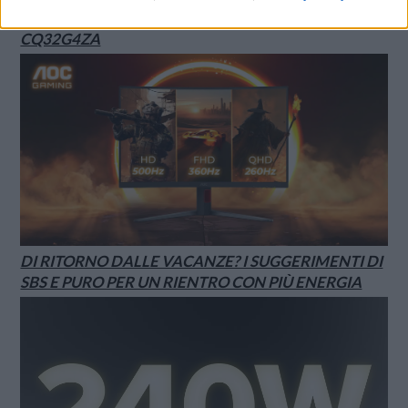
CON 3 REFRESH RATE: ECCO IL GAMING
CQ32G4ZA
DI RITORNO DALLE VACANZE? I SUGGERIMENTI DI
SBS E PURO PER UN RIENTRO CON PIÙ ENERGIA