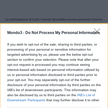
La riattivazione di tutti i servizi dovrebbe essere prevista intorno
alle 15.30 di domenica 19 gennaio 2014.
Mondo3 -
Do Not Process My Personal Information
Aggiornamento del 19 gennaio
: l’Area Clienti continua a non
If you wish to opt-out of the sale, sharing to third parties, or
essere accessibile, il messaggio che compare tentando il login
processing of your personal or sensitive information for
sul sito web indica che la riapertura di questa sezione è prevista
targeted advertising by us, please use the below opt-out
solo per la
mattinata di lunedì 20
.
section to confirm your selection. Please note that after your
opt-out request is processed you may continue seeing
interest-based ads based on personal information utilized by
CONDIVIDI QUESTO ARTICOLO:
us or personal information disclosed to third parties prior to
E-mail
LinkedIn
Facebook
your opt-out. You may separately opt-out of the further
disclosure of your personal information by third parties on the
X
Mastodon
Telegram
IAB’s list of downstream participants. This information may
also be disclosed by us to third parties on the
IAB’s List of
WhatsApp
Stampa
Altro
Downstream Participants
that may further disclose it to other
third parties.