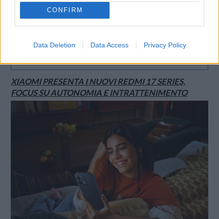
CONFIRM
Data Deletion
Data Access
Privacy Policy
SMARTPHONE E NON SOLO: TECNOGAZZETTA
XIAOMI PRESENTA I NUOVI REDMI 17 SERIES,
FOCUS SU AUTONOMIA E INTRATTENIMENTO