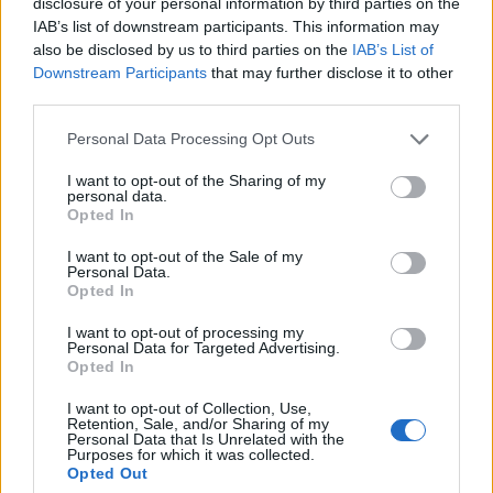
disclosure of your personal information by third parties on the
CONDIVIDI QUESTO ARTICOLO:
IAB’s list of downstream participants. This information may
also be disclosed by us to third parties on the
IAB’s List of
E-mail
LinkedIn
Facebook
Downstream Participants
that may further disclose it to other
third parties.
X
Mastodon
Telegram
Personal Data Processing Opt Outs
WhatsApp
Stampa
Altro
I want to opt-out of the Sharing of my
personal data.
Opted In
I want to opt-out of the Sale of my
Personal Data.
LE MIGLIORI OFFERTE AMAZON
Opted In
I want to opt-out of processing my
Personal Data for Targeted Advertising.
Opted In
I want to opt-out of Collection, Use,
Retention, Sale, and/or Sharing of my
Personal Data that Is Unrelated with the
Purposes for which it was collected.
Opted Out