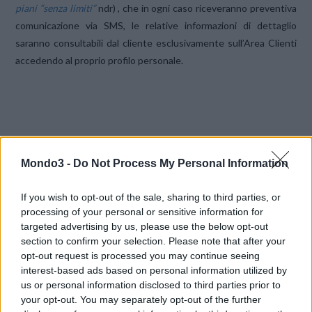
piani “senza limiti”
ndr) , che in ogni caso riceveranno preventiva
comunicazione via SMS, le relative informazioni di dettaglio
saranno consultabili dal cliente esclusivamente sull’Area Clienti
accedendo al proprio profilo personale.
Mondo3 -
Do Not Process My Personal Information
Riassumendo: le modifiche “ad personam” resteranno note solo
a chi le riceve, mentre solo per quelle “erga omnes” ci sarà
If you wish to opt-out of the sale, sharing to third parties, or
l’avviso pubblico.
processing of your personal or sensitive information for
targeted advertising by us, please use the below opt-out
section to confirm your selection. Please note that after your
Vedi anche le ultime rimodulazioni:
a.
piani 3 “senza limiti”
opt-out request is processed you may continue seeing
modificati via SMS
b.
piani internet Tre.Dati a tempo, cosa cambia
interest-based ads based on personal information utilized by
dal 1° marzo 2016
us or personal information disclosed to third parties prior to
your opt-out. You may separately opt-out of the further