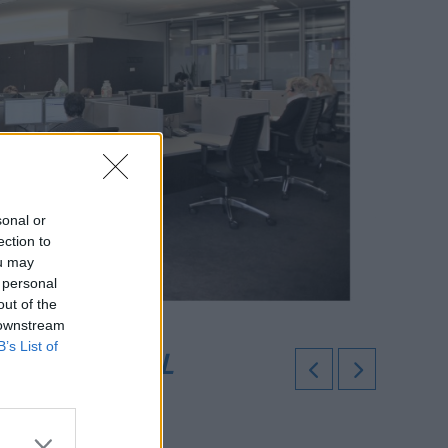
sonal or
ection to
ou may
 personal
out of the
 downstream
B’s List of
 PER IL CALL