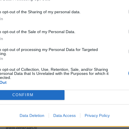
o opt-out of the Sharing of my personal data.
Aggiornamenti (positivi) in vista per il
call center 3 Italia dell’Aquila d
In
Secondo quanto appreso da
AbruzzoWeb
da fonti regionali, “
i vertic
o opt-out of the Sale of my Personal Data.
pronta a subentrare a Globe Network, in lite con la stessa H3G e orma
In
per 4,5 milioni di euro, e a riassumere tutti i lavoratori, continuando 
to opt-out of processing my Personal Data for Targeted
ing.
In
Per i dipendenti della GlobeNetwork sarebbe quindi una svolta positiva
o opt-out of Collection, Use, Retention, Sale, and/or Sharing
ersonal Data that Is Unrelated with the Purposes for which it
lected.
Out
CONFIRM
Per maggiori dettagli è disponibile l’articolo integrale di
AbruzzoWeb
.
Data Deletion
Data Access
Privacy Policy
Photo
30110 Helmond callcenter Rabobank int 06 (Kerkstr) 2009 B
www.benkraan.nl