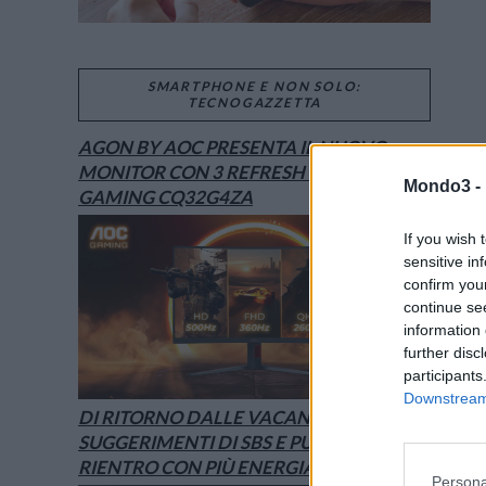
SMARTPHONE E NON SOLO:
TECNOGAZZETTA
AGON BY AOC PRESENTA IL NUOVO
MONITOR CON 3 REFRESH RATE: ECCO IL
Mondo3 -
GAMING CQ32G4ZA
If you wish 
sensitive in
confirm you
continue se
information 
further disc
participants
Downstream 
DI RITORNO DALLE VACANZE? I
SUGGERIMENTI DI SBS E PURO PER UN
RIENTRO CON PIÙ ENERGIA
Persona