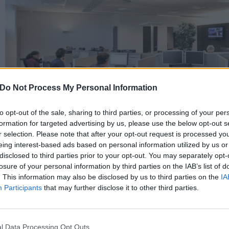
Do Not Process My Personal Information
to opt-out of the sale, sharing to third parties, or processing of your per
formation for targeted advertising by us, please use the below opt-out s
r selection. Please note that after your opt-out request is processed y
eing interest-based ads based on personal information utilized by us or
disclosed to third parties prior to your opt-out. You may separately opt-
losure of your personal information by third parties on the IAB’s list of
. This information may also be disclosed by us to third parties on the
IA
L’AQUILA, VERSO UNA SOLUZIONE
Participants
that may further disclose it to other third parties.
CENTER 3 ITALIA
26 Maggio 2016 14:47
by Redazione
l Data Processing Opt Outs