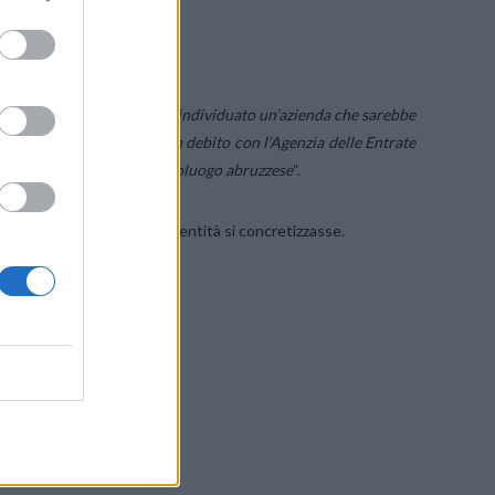
opo gli ultimi sviluppi
.
i italiani di H3G avrebbero individuato un’azienda che sarebbe
i fuori gioco a causa di un debito con l’Agenzia delle Entrate
di fatto ad investire nel capoluogo abruzzese
“.
, se l’affare con la nuova entità si concretizzasse.
en Kraan Architecten BNA