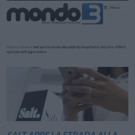
Mondo3
Menu
Home
»
3 Italia
»
Salt apre la strada alla publicità Snapchat in Svizzera: il filtro
speciale dell’app è online
SALT APRE LA STRADA ALLA