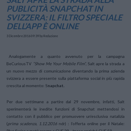
PUBLICITÀ SNAPCHAT IN
SVIZZERA: IL FILTRO SPECIALE
DELL’APP È ONLINE
3 Dicembre 2016 09:39
by Redazione
Analogamente a quanto avvenuto per la campagna
BeCuriousTV
“Show Me Your Mobile Film”
, Salt apre la strada a
un nuovo mezzo di comunicazione diventando la prima azienda
svizzera a essere presente sulla piattaforma social in più rapida
crescita al momento: S
napchat.
Per due settimane a partire dal 29 novembre, infatti, Salt
sperimenterà le inedite funzioni di Snapchat mettendosi in
contatto con il pubblico per promuovere un’esclusiva natalizia
(
prima scadenza, 1.12.2016
ndr) : l’offerta online per il Natale:
Plus Swiss a metà prezzo a CHF 29.–/mese anziché CHF 59.–.