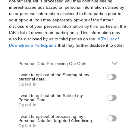
opt-out request is processed you may continue seeing
interest-based ads based on personal information utilized by
us or personal information disclosed to third parties prior to
Restate sintonizzati, siate pronto a mettervi in gioco e testare
your opt-out. You may separately opt-out of the further
questo Sabato il filtro Salt.
disclosure of your personal information by third parties on the
IAB’s list of downstream participants. This information may
CONDIVIDI QUESTO ARTICOLO:
also be disclosed by us to third parties on the
IAB’s List of
Downstream Participants
that may further disclose it to other
E-mail
LinkedIn
Facebook
third parties.
X
Mastodon
Telegram
Personal Data Processing Opt Outs
WhatsApp
Stampa
Altro
I want to opt-out of the Sharing of my
personal data.
Opted In
I want to opt-out of the Sale of my
Personal Data.
Opted In
LE MIGLIORI OFFERTE AMAZON
I want to opt-out of processing my
Personal Data for Targeted Advertising.
Opted In