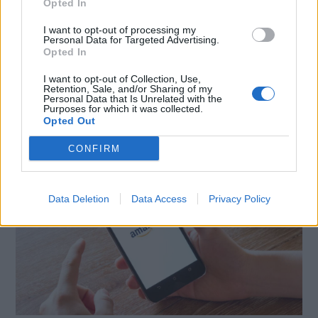
Opted In
X
Mastodon
Telegram
I want to opt-out of processing my
Personal Data for Targeted Advertising.
WhatsApp
Stampa
Altro
Opted In
I want to opt-out of Collection, Use,
Retention, Sale, and/or Sharing of my
Personal Data that Is Unrelated with the
Purposes for which it was collected.
Opted Out
LE MIGLIORI OFFERTE AMAZON
CONFIRM
Data Deletion
Data Access
Privacy Policy