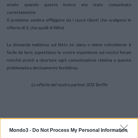
errato quando questo invece era stato comunicato
correttamente.
Il problema sembra affliggere sia i nuovi clienti che scelgono le
offerte di 3, che quelli di Wind.
La domanda maliziosa sul fatto se siano o meno coincidenze è
facile da farsi, aspettiamo le vostre esperienze sul nostro forum
nonché pronti a riportare ogni comunicazione relativa a queste
problematica decisamente fastidiosa.
Le offerte del nostro partner SOS Tariffe
Mondo3 -
Do Not Process My Personal Information