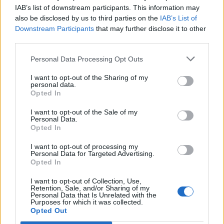
IAB’s list of downstream participants. This information may
E-mail
LinkedIn
Facebook
also be disclosed by us to third parties on the
IAB’s List of
Downstream Participants
that may further disclose it to other
X
Mastodon
Telegram
third parties.
WhatsApp
Stampa
Altro
Personal Data Processing Opt Outs
I want to opt-out of the Sharing of my
personal data.
Opted In
I want to opt-out of the Sale of my
Personal Data.
LE MIGLIORI OFFERTE AMAZON
Opted In
I want to opt-out of processing my
Personal Data for Targeted Advertising.
Opted In
I want to opt-out of Collection, Use,
Retention, Sale, and/or Sharing of my
Personal Data that Is Unrelated with the
Purposes for which it was collected.
Opted Out