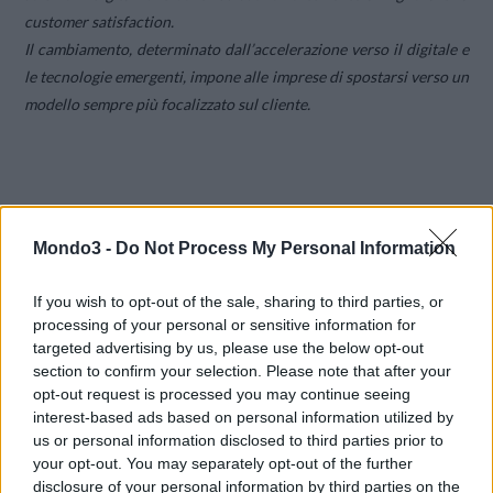
customer satisfaction.
Il cambiamento, determinato dall’accelerazione verso il digitale e
le tecnologie emergenti, impone alle imprese di spostarsi verso un
modello sempre più focalizzato sul cliente.
Mondo3 -
Do Not Process My Personal Information
Per far fronte alla crescita esponenziale dei dati
”, conclude
If you wish to opt-out of the sale, sharing to third parties, or
Hanssen, “
e governare la trasformazione digitale del business,
processing of your personal or sensitive information for
infatti, occorrono tecnologie in grado di supportare le attività
targeted advertising by us, please use the below opt-out
aumentandone l’efficienza
”.
section to confirm your selection. Please note that after your
opt-out request is processed you may continue seeing
interest-based ads based on personal information utilized by
CS
us or personal information disclosed to third parties prior to
your opt-out. You may separately opt-out of the further
disclosure of your personal information by third parties on the
CONDIVIDI QUESTO ARTICOLO: