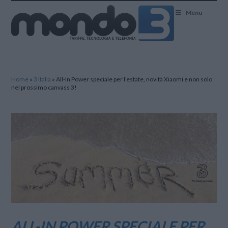
Mondo3
Menu
Home
»
3 Italia
»
All-In Power speciale per l’estate, novità Xiaomi e non solo
nel prossimo canvass 3!
ALL-IN POWER SPECIALE PER