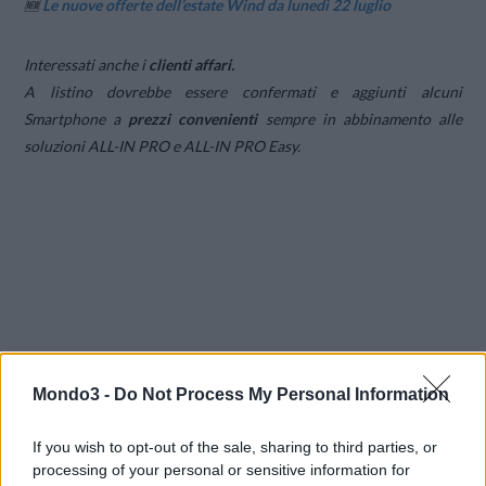
🆕
Le nuove offerte dell’estate Wind da lunedì 22 luglio
Interessati anche i
clienti affari.
A listino dovrebbe essere confermati e aggiunti alcuni
Smartphone a
prezzi
convenienti
sempre in abbinamento alle
soluzioni ALL-IN PRO e ALL-IN PRO Easy.
Mondo3 -
Do Not Process My Personal Information
If you wish to opt-out of the sale, sharing to third parties, or
processing of your personal or sensitive information for