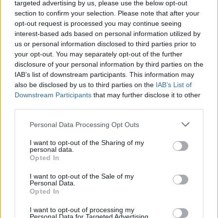
targeted advertising by us, please use the below opt-out
section to confirm your selection. Please note that after your
opt-out request is processed you may continue seeing
interest-based ads based on personal information utilized by
us or personal information disclosed to third parties prior to
your opt-out. You may separately opt-out of the further
disclosure of your personal information by third parties on the
IAB’s list of downstream participants. This information may
also be disclosed by us to third parties on the
IAB’s List of
Downstream Participants
that may further disclose it to other
third parties.
Infine le offerte consumer assieme a quelle dedicate ai
Professionisti rimangono
sottoscrivibili fino al 1/9/2019.
Personal Data Processing Opt Outs
I want to opt-out of the Sharing of my
CONDIVIDI QUESTO ARTICOLO:
personal data.
Opted In
E-mail
LinkedIn
Facebook
I want to opt-out of the Sale of my
X
Mastodon
Telegram
Personal Data.
Opted In
WhatsApp
Stampa
Altro
I want to opt-out of processing my
Personal Data for Targeted Advertising.