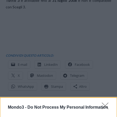
Tutto 3
è attivabile fino al
31 luglio 2008
e non è compatibile
con Scegli 3.
CONDIVIDI QUESTO ARTICOLO:
E-mail
LinkedIn
Facebook
X
Mastodon
Telegram
WhatsApp
Stampa
Altro
Mondo3 -
Do Not Process My Personal Information