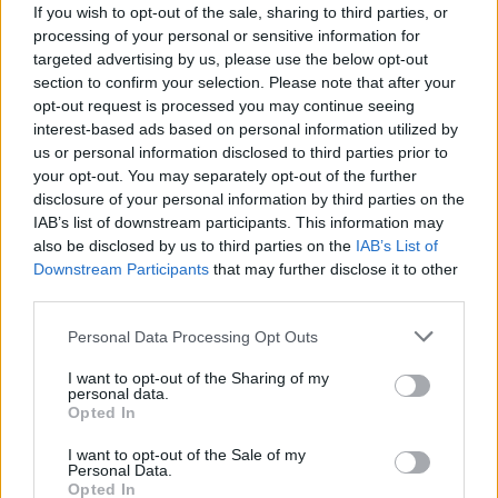
If you wish to opt-out of the sale, sharing to third parties, or
LE MIGLIORI OFFERTE AMAZON
processing of your personal or sensitive information for
targeted advertising by us, please use the below opt-out
section to confirm your selection. Please note that after your
opt-out request is processed you may continue seeing
interest-based ads based on personal information utilized by
us or personal information disclosed to third parties prior to
your opt-out. You may separately opt-out of the further
disclosure of your personal information by third parties on the
IAB’s list of downstream participants. This information may
also be disclosed by us to third parties on the
IAB’s List of
Downstream Participants
that may further disclose it to other
third parties.
Personal Data Processing Opt Outs
SMARTPHONE E NON SOLO: TECNOGAZZETTA
I want to opt-out of the Sharing of my
personal data.
LG CHANNELS SUPERA I 5.000 CANALI A LIVELLO
Opted In
GLOBALE E ARRIVA A 37 PAESI CON IL LANCIO IN
I want to opt-out of the Sale of my
POLONIA
Personal Data.
Opted In