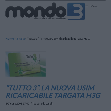
Mondo3
Menu
Home
»
3 Italia
»
“Tutto 3”, la nuova USIM ricaricabile targata H3G
“TUTTO 3”, LA NUOVA USIM
RICARICABILE TARGATA H3G
6 Giugno 2008 17:02
by Valerio Longhi