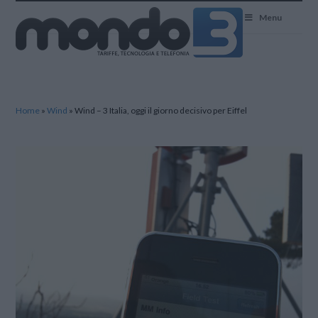
Mondo3
Menu
Home
»
Wind
»
Wind – 3 Italia, oggi il giorno decisivo per Eiffel