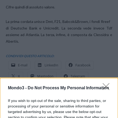
Cifre quindi di assoluto valore.
La prima cordata unisce Dmt, F21, Babcok&Brown, i fondi Rreef
di Deutsche Bank e Unicredit. La seconda vede invece Tdf
assieme ad Atlantia. La terza, infine, è composta da Clessidra e
Abertis.
CONDIVIDI QUESTO ARTICOLO:
E-mail
LinkedIn
Facebook
X
Mastodon
Telegram
WhatsApp
Stampa
Altro
Mondo3 -
Do Not Process My Personal Information
If you wish to opt-out of the sale, sharing to third parties, or
processing of your personal or sensitive information for
targeted advertising by us, please use the below opt-out
section to confirm your selection. Please note that after your