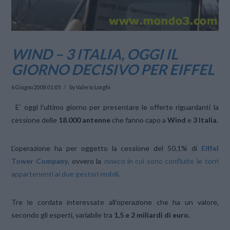
WIND – 3 ITALIA, OGGI IL
GIORNO DECISIVO PER EIFFEL
6 Giugno 2008 01:05
by Valerio Longhi
E’ oggi l’ultimo giorno per presentare le offerte riguardanti la
cessione delle
18.000 antenne
che fanno capo a
Wind
e
3 Italia
.
L’operazione ha per oggetto la cessione del 50,1% di
Eiffel
Tower Company
, ovvero la
newco
in cui sono confluite le torri
appartenenti ai due gestori mobili
.
Tre le cordate interessate all’operazione che ha un valore,
secondo gli esperti, variabile tra
1,5 e 2 miliardi di euro
.