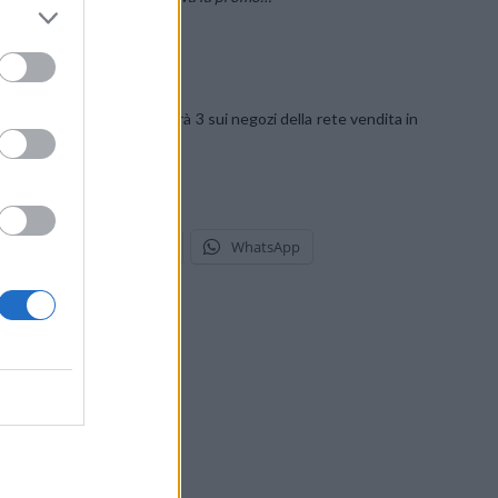
gli aggiornamenti che darà 3 sui negozi della rete vendita in
stodon
Telegram
WhatsApp