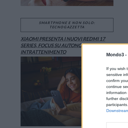
SMARTPHONE E NON SOLO:
TECNOGAZZETTA
XIAOMI PRESENTA I NUOVI REDMI 17
SERIES, FOCUS SU AUTONOMIA E
INTRATTENIMENTO
Mondo3 -
If you wish 
sensitive in
confirm you
continue se
information 
further disc
participants
Downstream 