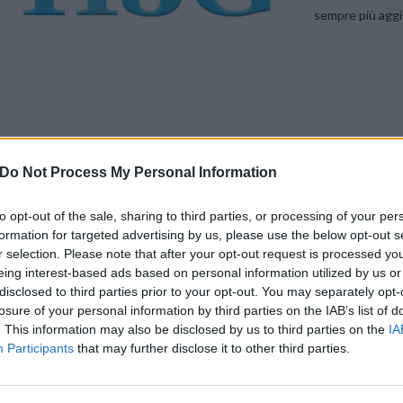
sempre più aggio
Do Not Process My Personal Information
to opt-out of the sale, sharing to third parties, or processing of your per
In vista dell’
avvenimento della prossima settimana
intanto è stata la
formation for targeted advertising by us, please use the below opt-out s
r selection. Please note that after your opt-out request is processed y
eing interest-based ads based on personal information utilized by us or
“
Festeggia con noi il 4square Day! Fai check-in con Foursquare
lun
disclosed to third parties prior to your opt-out. You may separately opt-
uno dei nostri principali 3 Store: avrai un omaggio targato 3″.
losure of your personal information by third parties on the IAB’s list of
. This information may also be disclosed by us to third parties on the
IA
Participants
that may further disclose it to other third parties.
Non è la sola sorpresa, infatti 3 aggiunge che “
…per i clienti più “
iscritti al nostro “
Club Censimen3
”, in serbo un regalo tutto sp
eciale
in scrivendo #Censimen3, un ulteriore, esclusivo regalo per te! Ecco i