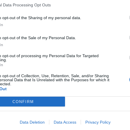
l Data Processing Opt Outs
Ti aspettiamo!”
o opt-out of the Sharing of my personal data.
In
Ovviamente per partecipare bisognerà essere iscritti a 4SQ e seguire 
o opt-out of the Sale of my Personal Data.
cui sarà possibile avere lo speciale omaggio a tutt’oggi sconosciuto.
In
CONDIVIDI QUESTO ARTICOLO:
to opt-out of processing my Personal Data for Targeted
ing.
E-mail
LinkedIn
Facebook
X
Ma
In
o opt-out of Collection, Use, Retention, Sale, and/or Sharing
Stampa
Altro
ersonal Data that Is Unrelated with the Purposes for which it
lected.
Out
CONFIRM
Data Deletion
Data Access
Privacy Policy