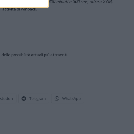
 300
(
che offre a sua volta 300 minuti e 300 sms, oltre a 2 GB,
l’attività di winback.
lle possibilità attuali più attraenti.
stodon
Telegram
WhatsApp