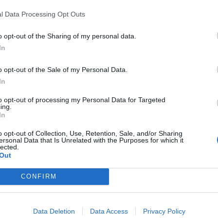
l Data Processing Opt Outs
GIOVEDÌ 19 MARZO È L’ULTIMO 
o opt-out of the Sharing of my personal data.
In
ATTIVARE ALL IN ONE SPECIAL E 
o opt-out of the Sale of my Personal Data.
18 Marzo 2015 21:16
by Tommy Denet
In
Giovedì 19 marzo
è la fine per alcune offerte.
to opt-out of processing my Personal Data for Targeted
Ripercorriamo i
l listino attuale 3 Italia che è stato prorogato fino a q
ing.
In
Una nota di H3G, a meno di ripensamenti dell’ultimo momento, 
o opt-out of Collection, Use, Retention, Sale, and/or Sharing
chiuderà l’offerta
ALL IN ONE Special
(
che offre minuti e sms infiniti,
ersonal Data that Is Unrelated with the Purposes for which it
lected.
Out
Continuerà invece la
All In One con 2 GB
con invito al Piano Famigl
CONFIRM
Il 19 marzo diventa quindi l’ultimo giorno per attivare l’offerta a 10€ 
Data Deletion
Data Access
Privacy Policy