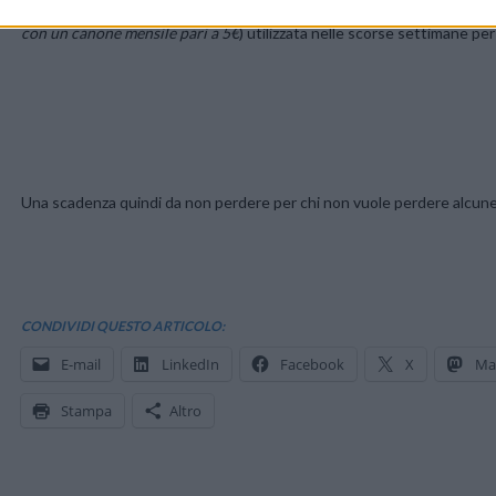
Inoltre il 20 marzo dovrebbe chiudere definitivamente anche
ALL IN
con un canone mensile pari a 5€
) utilizzata nelle scorse settimane per 
Una scadenza quindi da non perdere per chi non vuole perdere alcune de
CONDIVIDI QUESTO ARTICOLO:
E-mail
LinkedIn
Facebook
X
Ma
Stampa
Altro