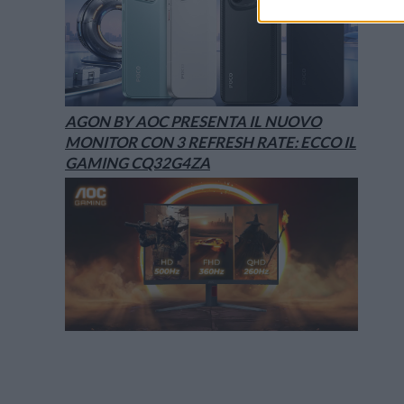
AGON BY AOC PRESENTA IL NUOVO
MONITOR CON 3 REFRESH RATE: ECCO IL
GAMING CQ32G4ZA