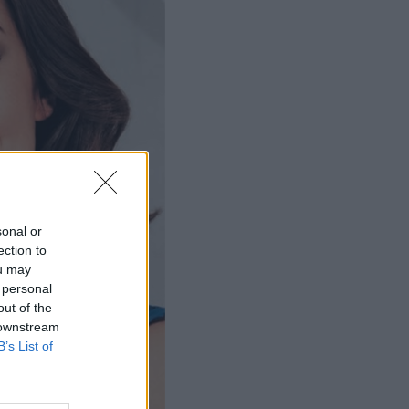
sonal or
ection to
ou may
 personal
out of the
 downstream
B’s List of