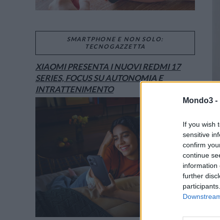
SMARTPHONE E NON SOLO:
TECNOGAZZETTA
XIAOMI PRESENTA I NUOVI REDMI 17
SERIES, FOCUS SU AUTONOMIA E
INTRATTENIMENTO
Mondo3 -
If you wish 
sensitive in
confirm you
continue se
information 
further disc
participants
Downstream 