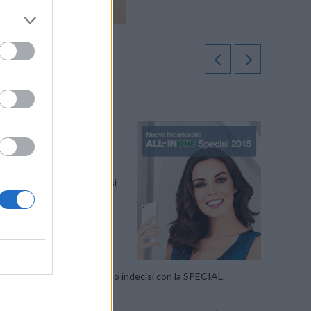
GIORNO PER
ALL IN 300
uesta data
.
ricorda che con domani si
 oltre a 1 Gb, a 10€
).
ia compreso.
per tutti quei clienti che sono indecisi con la SPECIAL.