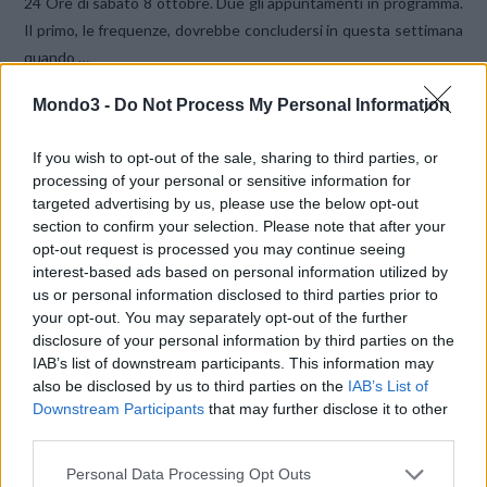
24 Ore di sabato 8 ottobre. Due gli appuntamenti in programma.
Il primo, le frequenze, dovrebbe concludersi in questa settimana
quando …
Mondo3 -
Do Not Process My Personal Information
If you wish to opt-out of the sale, sharing to third parties, or
processing of your personal or sensitive information for
targeted advertising by us, please use the below opt-out
section to confirm your selection. Please note that after your
VIEW POST
opt-out request is processed you may continue seeing
interest-based ads based on personal information utilized by
us or personal information disclosed to third parties prior to
your opt-out. You may separately opt-out of the further
disclosure of your personal information by third parties on the
IAB’s list of downstream participants. This information may
also be disclosed by us to third parties on the
IAB’s List of
Downstream Participants
that may further disclose it to other
COSA ACCADRÀ CON LA FUSIONE TRA
third parties.
WIND E 3? LE PRIME RISPOSTE PER I
CLIENTI
Personal Data Processing Opt Outs