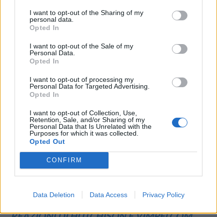
Non mancano le domande “a caldo” dei clienti 3 e Wind dopo
I want to opt-out of the Sharing of my
personal data.
l‘approvazione della fusione da parte dell’UE. In casa Wind,
Opted In
informano dalla rete vendita, ci sono le prime risposte per i clienti
curiosi di sapere cosa fare con una …
I want to opt-out of the Sale of my
Personal Data.
Opted In
I want to opt-out of processing my
Personal Data for Targeted Advertising.
Opted In
I want to opt-out of Collection, Use,
Retention, Sale, and/or Sharing of my
Personal Data that Is Unrelated with the
Purposes for which it was collected.
VIEW POST
Opted Out
CONFIRM
Data Deletion
Data Access
Privacy Policy
OK ALLA FUSIONE H3G – WIND: LE
REAZIONI DI HUTCHISON E VIMPELCOM