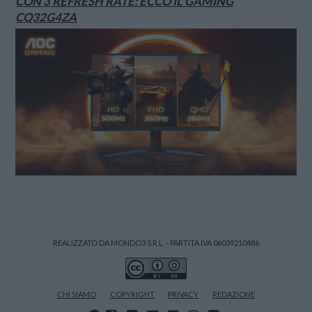
CON 3 REFRESH RATE: ECCO IL GAMING
CQ32G4ZA
REALIZZATO DA MONDO3 S.R.L. - PARTITA IVA 06039210486
CHI SIAMO
COPYRIGHT
PRIVACY
REDAZIONE