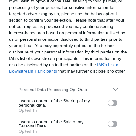
incluso verso cellulari a prezzi molto vantaggiosi per
If you wish to opt-out of the sale, sharing to third parties, or
processing of your personal or sensitive information for
le aziende interessate a costruire con FASTWEB
targeted advertising by us, please use the below opt-out
una partnership ed una relazione duratura e di
section to confirm your selection. Please note that after your
fiducia.
opt-out request is processed you may continue seeing
interest-based ads based on personal information utilized by
us or personal information disclosed to third parties prior to
Fra le soluzioni innovative introdotte da FASTWEB
your opt-out. You may separately opt-out of the further
disclosure of your personal information by third parties on the
nell’offerta per la piccola impresa sono da ricordare
IAB’s list of downstream participants. This information may
Comunica Con, l’offerta di centralini IP evoluti, e
also be disclosed by us to third parties on the
IAB’s List of
FASTWEB Rete Sicura, la sicurezza gestita.
Downstream Participants
that may further disclose it to other
third parties.
Comunica Con rappresenta lo strumento unico che
semplifica la comunicazione delle PMI integrando
Personal Data Processing Opt Outs
telefonia tradizionale e servizi innovativi propri della
I want to opt-out of the Sharing of my
telefonia IP. Essa rende disponibili per esempio la
personal data.
Opted In
Presence (possibilità di verifica lo stato di
I want to opt-out of the Sale of my
disponibilità dei colleghi), l’invio e ricezione dei fax
Personal Data.
sul proprio computer, il Click to Call (per effettuare
Opted In