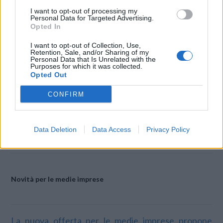
chiamate con un semplice da un contatto Outlook).
I want to opt-out of processing my
Personal Data for Targeted Advertising.
FASTWEB Rete Sicura comprende un set completo
Opted In
di funzionalità di sicurezza di base (tra cui firewall,
I want to opt-out of Collection, Use,
antivirus e IPS sono solo le principali) ed il Web
Retention, Sale, and/or Sharing of my
Personal Data that Is Unrelated with the
filtering, che consente di filtrare l’accesso dei
Purposes for which it was collected.
dipendenti a determinate categorie di siti Web.
Opted Out
L’offerta garantisce alle aziende la semplicità e
CONFIRM
l’efficacia di un servizio gestito e mantenuto
completamente da FASTWEB.
Data Deletion
Data Access
Privacy Policy
Novità per le medie imprese
La nuova offerta per le medie imprese propone