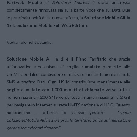
Fastweb Mobile
di
Soluzione Impresa
è stata anch’essa
completamente rinnovata sia sulla parte Voce che sui Dati. Due
le principali novità della nuova offerta, la
Soluzione Mobile All in
1
e la
Soluzione Mobile Full Web Edition
.
Vediamole nel dettaglio.
Soluzione Mobile All in 1
è il Piano Tariffario che grazie
all’innovativo meccanismo di
soglie cumulate
permette alle
USIM aziendali di
condividere e utilizzare indistintamente minuti,
SMS e traffico Dati
. Ogni USIM contribuisce mensilmente alle
soglie cumulate con 1.000 minuti di chiamate
verso tutti i
numeri nazionali,
200 SMS
verso tutti i numeri nazionali e
2 GB
per navigare in Internet su rete UMTS nazionale di H3G. Questo
meccanismo – afferma lo stesso gestore – “
rende
SoluzioneMobile All in 1 un profilo tariffario unico sul mercato, e
garantisce evidenti risparmi
“.