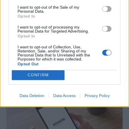
I want to opt-out of the Sale of my
Personal Data.
CONDIVIDI QUESTO ARTICOLO:
Opted In
E-mail
LinkedIn
Facebook
I want to opt-out of processing my
Personal Data for Targeted Advertising.
X
Mastodon
Telegram
Opted In
I want to opt-out of Collection, Use,
WhatsApp
Stampa
Altro
Retention, Sale, and/or Sharing of my
Personal Data that Is Unrelated with the
Purposes for which it was collected.
Opted Out
CONFIRM
LE MIGLIORI OFFERTE AMAZON
Data Deletion
Data Access
Privacy Policy