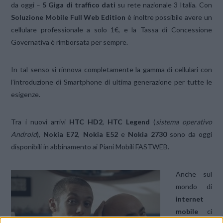
da oggi –
5 Giga di traffico
dati
su rete nazionale 3 Italia. Con
Soluzione Mobile Full Web Edition
è inoltre possibile avere un
cellulare professionale a solo 1€, e la Tassa di Concessione
Governativa è rimborsata per sempre.
In tal senso si rinnova completamente la gamma di cellulari con
l’introduzione di Smartphone di ultima generazione per tutte le
esigenze.
Tra i nuovi arrivi
HTC HD2
,
HTC Legend
(
sistema operativo
Android
),
Nokia E72
,
Nokia E52
e
Nokia 2730
sono da oggi
disponibili in abbinamento ai Piani Mobili FASTWEB.
Anche sul
mondo di
internet
mobile
ci