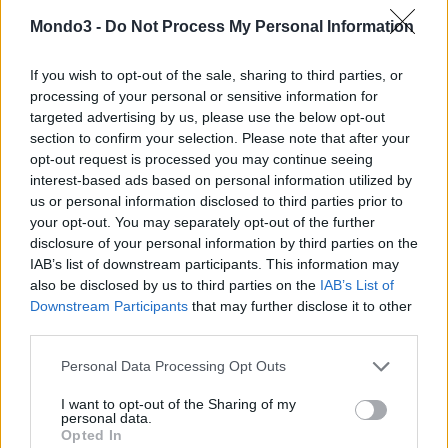
sono
Mondo3 -
Do Not Process My Personal Information
importanti
novità
.
If you wish to opt-out of the sale, sharing to third parties, or
processing of your personal or sensitive information for
Arriva
Soluzione Naviga Mobile Time300
, un Piano Tariffario
targeted advertising by us, please use the below opt-out
che offre 300 ore al mese di navigazione su rete UMTS e che
section to confirm your selection. Please note that after your
include una FASTWEB Key 7.2. A completamento dell’offerta,
opt-out request is processed you may continue seeing
interest-based ads based on personal information utilized by
nelle prossime settimane arriverà la nuova Business Key 7.2, un
us or personal information disclosed to third parties prior to
innovativo strumento pensato per agevolare il lavoro in mobilità.
your opt-out. You may separately opt-out of the further
Oltre ad essere una chiavetta che garantisce navigazione
disclosure of your personal information by third parties on the
Internet Superveloce fino a 7.2Mb/s, la Business Key 7.2 include
IAB’s list of downstream participants. This information may
una Memory Card di 4GB protetta da PIN per salvare e
also be disclosed by us to third parties on the
IAB’s List of
Downstream Participants
that may further disclose it to other
trasportare i documenti in totale sicurezza ed un pacchetto di
third parties.
Applicazioni Portabili precaricate (Browser, Posta Elettronica,
Suite Office) per assicurare accesso su qualsiasi PC alle principali
Personal Data Processing Opt Outs
risorse indispensabili per il Business.
I want to opt-out of the Sharing of my
personal data.
Opted In
Commenta la news nel nostro
forum
!