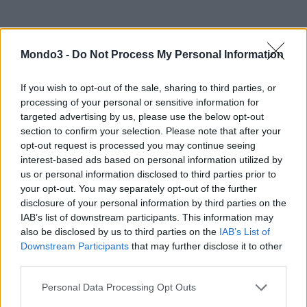
CONDIVIDI QUESTO ARTICOLO:
Mondo3 -
Do Not Process My Personal Information
E-mail
LinkedIn
Facebook
X
Mastodon
Telegram
If you wish to opt-out of the sale, sharing to third parties, or
processing of your personal or sensitive information for
WhatsApp
Stampa
Altro
targeted advertising by us, please use the below opt-out
section to confirm your selection. Please note that after your
opt-out request is processed you may continue seeing
interest-based ads based on personal information utilized by
us or personal information disclosed to third parties prior to
your opt-out. You may separately opt-out of the further
disclosure of your personal information by third parties on the
LE MIGLIORI OFFERTE AMAZON
IAB’s list of downstream participants. This information may
also be disclosed by us to third parties on the
IAB’s List of
Downstream Participants
that may further disclose it to other
third parties.
Personal Data Processing Opt Outs