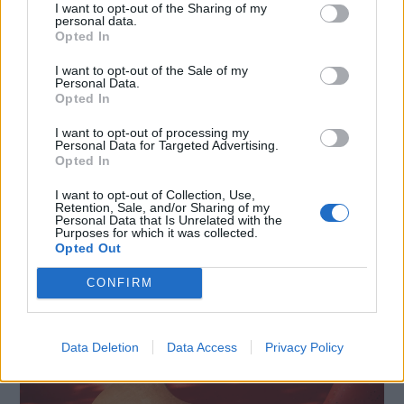
I want to opt-out of the Sharing of my
personal data.
Opted In
I want to opt-out of the Sale of my
Personal Data.
Opted In
I want to opt-out of processing my
Personal Data for Targeted Advertising.
SMARTPHONE E NON SOLO: TECNOGAZZETTA
Opted In
INNOVATION IN TUNE WITH YOU: L’AI PER LA CASA
I want to opt-out of Collection, Use,
MODERNA SECONDO LG È A IFA 2026
Retention, Sale, and/or Sharing of my
Personal Data that Is Unrelated with the
Purposes for which it was collected.
Opted Out
CONFIRM
Data Deletion
Data Access
Privacy Policy