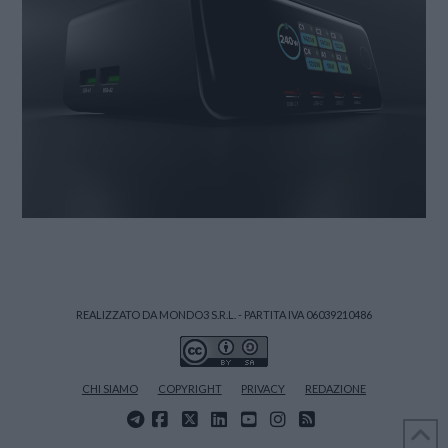
REALIZZATO DA MONDO3 S.R.L. - PARTITA IVA 06039210486
CHI SIAMO
COPYRIGHT
PRIVACY
REDAZIONE
FACEBOOK
X
LINKEDIN
YOUTUBE
INSTAGRAM
RSS