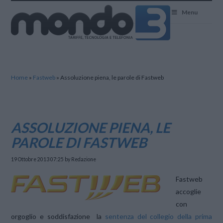
Mondo3
Menu
Home
»
Fastweb
»
Assoluzione piena, le parole di Fastweb
ASSOLUZIONE PIENA, LE
PAROLE DI FASTWEB
19 Ottobre 2013 07:25
by Redazione
Fastweb
accoglie
con
orgoglio e soddisfazione la
sentenza del collegio della prima