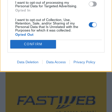
I want to opt-out of processing my
Presidente del Municipio Roma VIII, Amedeo Ciaccheri
–
e
Personal Data for Targeted Advertising.
raccogliamo la sfida di costruire un nuovo bosco urbano al
Opted In
centro del quartiere di Garbatella che vedremo crescere nel
I want to opt-out of Collection, Use,
corso dei prossimi anni, grazie al supporto dei dipendenti
Retention, Sale, and/or Sharing of my
Personal Data that Is Unrelated with the
Fastweb e delle loro famiglie. Un ottimo esempio di
Purposes for which it was collected.
Opted Out
collaborazione tra pubblico e privato nel segno della sostenibilità
ambientale”
CONFIRM
Data Deletion
Data Access
Privacy Policy