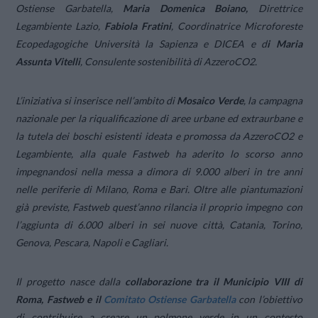
Ostiense Garbatella,
Maria Domenica Boiano,
Direttrice
Legambiente Lazio,
Fabiola Fratini
, Coordinatrice Microforeste
Ecopedagogiche Università la Sapienza e DICEA e d
i Maria
Assunta Vitelli
, Consulente sostenibilità di AzzeroCO2.
L’iniziativa si inserisce nell’ambito di
Mosaico Verde
, la campagna
nazionale per la riqualificazione di aree urbane ed extraurbane e
la tutela dei boschi esistenti ideata e promossa da AzzeroCO2 e
Legambiente, alla quale Fastweb ha aderito lo scorso anno
impegnandosi nella messa a dimora di 9.000 alberi in tre anni
nelle periferie di Milano, Roma e Bari. Oltre alle piantumazioni
già previste, Fastweb quest’anno rilancia il proprio impegno con
l’aggiunta di 6.000 alberi in sei nuove città, Catania, Torino,
Genova, Pescara, Napoli e Cagliari.
Il progetto nasce dalla
collaborazione tra il Municipio VIII di
Roma, Fastweb e il
Comitato Ostiense Garbatella
con l’obiettivo
di contribuire a creare un polmone verde in un contesto