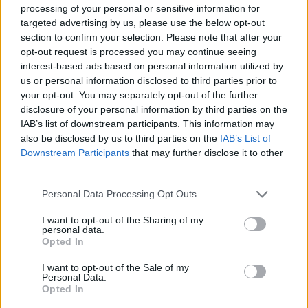
La campagna di Fastweb per riqualificare sempre più zone urbane
processing of your personal or sensitive information for
del territorio nazionale si inserisce inoltre nella strategia
targeted advertising by us, please use the below opt-out
dell’azienda per la salvaguardia del Pianeta attraverso la
section to confirm your selection. Please note that after your
opt-out request is processed you may continue seeing
donazione di un milione di euro a favore di iniziative ambientali.
interest-based ads based on personal information utilized by
us or personal information disclosed to third parties prior to
“Costruire il verde in città vuol dire rendere più sostenibili e
your opt-out. You may separately opt-out of the further
vivibili i quartieri, restituire aria pulita e una qualità ambientale
disclosure of your personal information by third parties on the
IAB’s list of downstream participants. This information may
più alta. Da oggi la città ha un nuovo piccolo bosco, mille alberi
also be disclosed by us to third parties on the
IAB’s List of
che grazie al lavoro congiunto tra pubblico e privato
Downstream Participants
that may further disclose it to other
riqualificano i luoghi e contribuiscono a migliorare la qualità
third parties.
dell’aria, in un quadrante traversato da un asse viario importante
come la Colombo. Piantine che cresceranno grazie all’impegno e
Personal Data Processing Opt Outs
alla cura di una grande comunità, dell’azienda – Fastweb – che ha
I want to opt-out of the Sharing of my
voluto donarle e delle persone che godranno d’ora in poi di
personal data.
Opted In
questo parco
”. Ha dichiarato
Sabrina Alfonsi, Assessora
all’Agricoltura, Ambiente e Ciclo dei Rifiuti Roma Capitale
I want to opt-out of the Sale of my
Personal Data.
Opted In
“Continua la collaborazione con AzzeroCO2 –
ha commentato
il