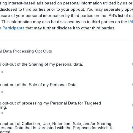
eing interest-based ads based on personal information utilized by us or
LE NOVITÀ DALL’ULTIMO CDA DE
disclosed to third parties prior to your opt-out. You may separately opt-
losure of your personal information by third parties on the IAB’s list of
19 Marzo 2020 09:19
by Martina Tortelli
. This information may also be disclosed by us to third parties on the
IA
Participants
that may further disclose it to other third parties.
In occasione della riunione del Consiglio di amministrazione del 16
oltre il 71% del gruppo iliad, è stato nominato all’unanimità Presid
Lombardini
l Data Processing Opt Outs
è nominato vicepresidente.
o opt-out of the Sharing of my personal data.
In
Il Consiglio di amministrazione ha inoltre proposto la nomina di du
o opt-out of the Sale of my Personal Data.
Generale:
In
–
Jacques Veyrat
, ex CEO di Neuf Cegetel e del gruppo Louis Dre
to opt-out of processing my Personal Data for Targeted
ing.
controlla una quindicina di società nei settori industriale ed energ
In
settore delle telecomunicazioni e la sua pratica di governance esigente
–
Céline Lazorthes
, fondatrice e presidente del Consiglio di vigila
o opt-out of Collection, Use, Retention, Sale, and/or Sharing
ersonal Data that Is Unrelated with the Purposes for which it
esperienza di marketing digitale. Un ardente difensore dell’imprend
lected.