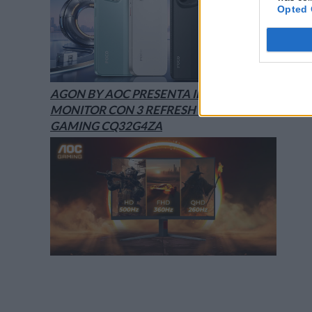
Opted 
AGON BY AOC PRESENTA IL NUOVO
MONITOR CON 3 REFRESH RATE: ECCO IL
GAMING CQ32G4ZA