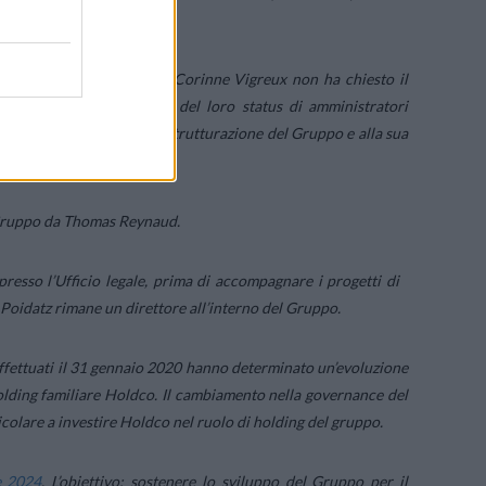
anno lasciando il Gruppo. Corinne Vigreux non ha chiesto il
hanno raggiunto la fine del loro status di amministratori
o visione strategica, alla strutturazione del Gruppo e alla sua
 Gruppo da Thomas Reynaud.
 presso l’Ufficio legale, prima di accompagnare i progetti di
 Poidatz rimane un direttore all’interno del Gruppo.
 effettuati il ​​31 gennaio 2020 hanno determinato un’evoluzione
 holding familiare Holdco. Il cambiamento nella governance del
colare a investire Holdco nel ruolo di holding del gruppo.
e 2024
. L’obiettivo: sostenere lo sviluppo del Gruppo per il