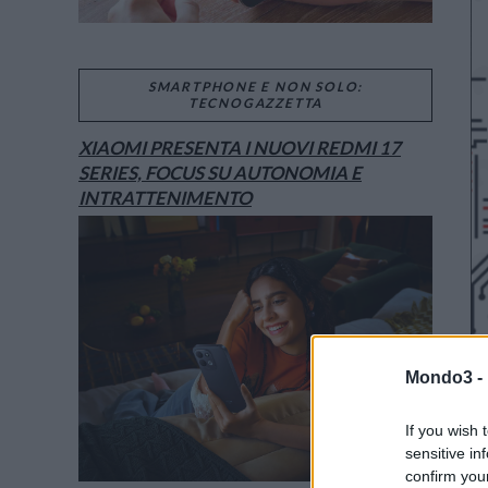
SMARTPHONE E NON SOLO:
TECNOGAZZETTA
XIAOMI PRESENTA I NUOVI REDMI 17
SERIES, FOCUS SU AUTONOMIA E
INTRATTENIMENTO
Mondo3 -
If you wish 
sensitive in
confirm you