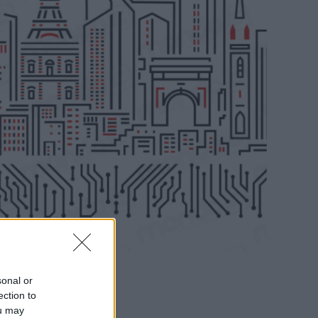
sonal or
ection to
ou may