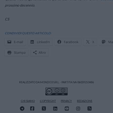
prossimo decennio.
CS
CONDIVIDI QUESTO ARTICOLO:
E-mail
LinkedIn
Facebook
X
Ma
Stampa
Altro
REALIZZATO DA MONDO3 S.R.L. - PARTITA IVA 06039210486
CHI SIAMO
COPYRIGHT
PRIVACY
REDAZIONE