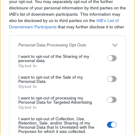
your opt-out. You may separately opt-out of the further
disclosure of your personal information by third parties on the
IAB’s list of downstream participants. This information may
also be disclosed by us to third parties on the
IAB’s List of
Downstream Participants
that may further disclose it to other
third parties.
Personal Data Processing Opt Outs
SMARTPHONE E NON SOLO: TECNOGAZZETTA
I want to opt-out of the Sharing of my
personal data.
XIAOMI PRESENTA I NUOVI REDMI 17 SERIES,
Opted In
FOCUS SU AUTONOMIA E INTRATTENIMENTO
I want to opt-out of the Sale of my
Personal Data.
Opted In
I want to opt-out of processing my
Personal Data for Targeted Advertising.
Opted In
I want to opt-out of Collection, Use,
Retention, Sale, and/or Sharing of my
Personal Data that Is Unrelated with the
Purposes for which it was collected.