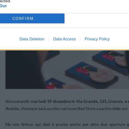
lected.
Out
CONFIRM
Data Deletion
Data Access
Privacy Policy
Riassumendo m
artedì 19 dicembre in Via Grande, 131, Livorno, e
Arsizio,
chiunque sarà accolto nei nuovi iliad Store a partire dalle or
Ma non finisce qui. iliad è pronta anche per altre due aperture