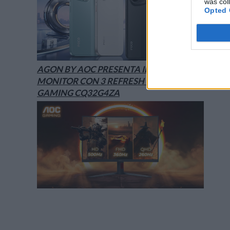
was col
Opted 
AGON BY AOC PRESENTA IL NUOVO
MONITOR CON 3 REFRESH RATE: ECCO IL
GAMING CQ32G4ZA