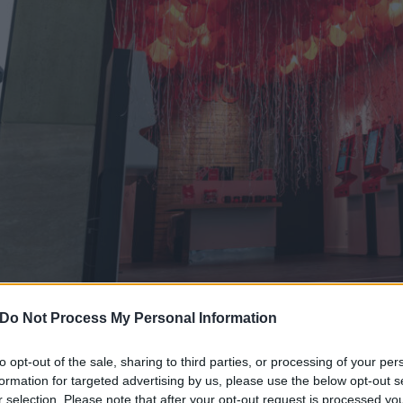
ILIAD NON SI FERMA E CHIUDE L
Do Not Process My Personal Information
CON QUATTRO NUOVI FLAGSHIP
to opt-out of the sale, sharing to third parties, or processing of your per
formation for targeted advertising by us, please use the below opt-out s
19 Dicembre 2023 16:28
by Fabrizio Castagnotto
r selection. Please note that after your opt-out request is processed y