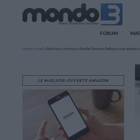
Mondo3
FORUM
MA
Home
»
iliad
»
iliad non si ferma e chiude l’anno in bellezza con quattro
LE MIGLIORI OFFERTE AMAZON