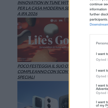
INNOVATION IN TUNE WITH YOU: L’AI
continue se
PER LA CASA MODERNA SECONDO LG È
information 
A IFA 2026
further disc
participants
Downstream 
Persona
I want t
Opted 
POCO FESTEGGIA IL SUO OTTAVO
I want t
COMPLEANNO CON SCONTI E OFFERTE
Opted 
SPECIALI
I want 
Advertis
Opted 
I want t
of my P