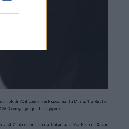
 mercoledì 20 dicembre in Piazza Santa Maria, 1, a Busto
e 12:00 con gadget per festeggiare.
 giovedì 21 dicembre, una a
Catania
, in Via Etnea, 80, che