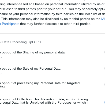
iliad apre il suo 54esimo Flagship Store italiano a Livorno e il 55esimo
eing interest-based ads based on personal information utilized by us or
disclosed to third parties prior to your opt-out. You may separately opt-
losure of your personal information by third parties on the IAB’s list of
In ogni Store si avrà la possibilità di ricevere assistenza dal pers
. This information may also be disclosed by us to third parties on the
IA
Simbox, sottoscrivere l’offerta fibra e scoprire iliadbusiness, l’offerta
Participants
that may further disclose it to other third parties.
La rete commerciale di iliad prosegue senza sosta la propria espan
Flagship Store
oltre agli attuali 6.000 punti vendita presenti in tutta It
l Data Processing Opt Outs
o opt-out of the Sharing of my personal data.
In
o opt-out of the Sale of my Personal Data.
In
to opt-out of processing my Personal Data for Targeted
ing.
In
o opt-out of Collection, Use, Retention, Sale, and/or Sharing
ersonal Data that Is Unrelated with the Purposes for which it