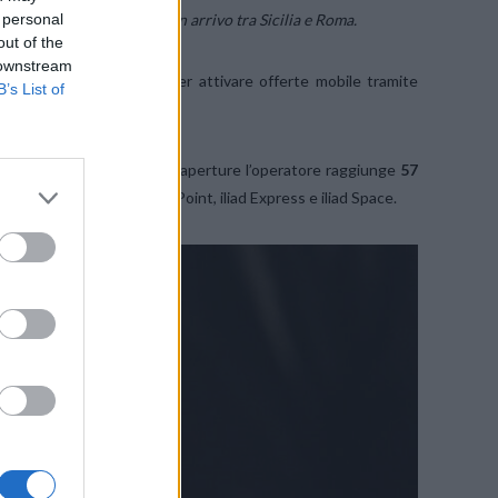
 a Busto Arsizio. 56 e 57 in arrivo tra Sicilia e Roma.
 personal
out of the
 downstream
onale specializzato per poter attivare offerte mobile tramite
B’s List of
 mobile per aziende e P.IVA.
sione e, con queste nuove aperture l’operatore raggiunge
57
alia tra iliad Corner, iliad Point, iliad Express e iliad Space.