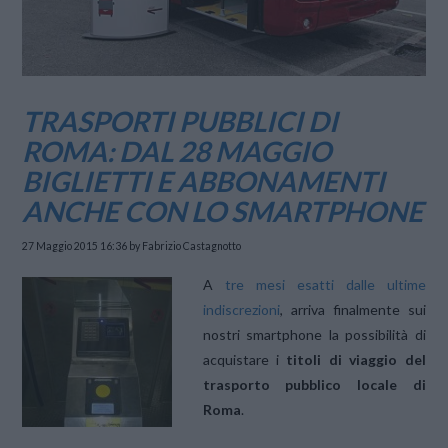
TRASPORTI PUBBLICI DI
ROMA: DAL 28 MAGGIO
BIGLIETTI E ABBONAMENTI
ANCHE CON LO SMARTPHONE
27 Maggio 2015 16:36
by Fabrizio Castagnotto
A
tre mesi esatti dalle ultime
indiscrezioni
, arriva finalmente sui
nostri smartphone la possibilità di
acquistare i
titoli di viaggio del
trasporto pubblico locale di
Roma
.