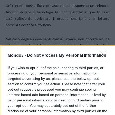
Un’ulteriore possibilità è prevista per chi dispone di un telefono
Android dotato di tecnologia NFC compatibile: in questo caso
sarà sufficiente avvicinare il proprio smartphone al lettore
presente accanto al tornello.
Nel caso degli abbonamenti mensili, invece, non occorre alcuna
attivazione poiché il titolo è già valido nelle date indicate dallo
stesso. In caso di controlli, sarà sufficiente mostrare tramite App
Mondo3 -
Do Not Process My Personal Information
l’avvenuta transazione eseguita per l’acquisto.
If you wish to opt-out of the sale, sharing to third parties, or
Testimonial d’eccezione per il servizio Teresa Mannino
processing of your personal or sensitive information for
targeted advertising by us, please use the below opt-out
section to confirm your selection. Please note that after your
opt-out request is processed you may continue seeing
interest-based ads based on personal information utilized by
us or personal information disclosed to third parties prior to
your opt-out. You may separately opt-out of the further
disclosure of your personal information by third parties on the