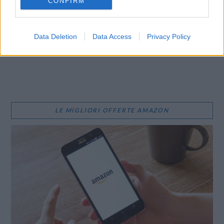
CONFIRM
E-mail
LinkedIn
Facebook
X
Mastodon
Telegram
Data Deletion
Data Access
Privacy Policy
WhatsApp
Stampa
Altro
LE MIGLIORI OFFERTE AMAZON