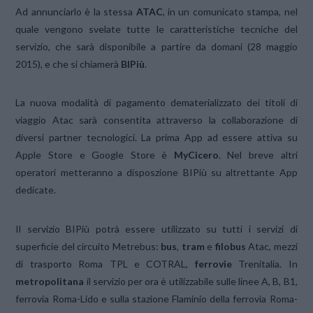
Ad annunciarlo è la stessa
ATAC
, in un comunicato stampa, nel
quale vengono svelate tutte le caratteristiche tecniche del
servizio, che sarà disponibile a partire da domani (28 maggio
2015), e che si chiamerà
BIPiù
.
La nuova modalità di pagamento dematerializzato dei titoli di
viaggio Atac sarà consentita attraverso la collaborazione di
diversi partner tecnologici. La prima App ad essere attiva su
Apple Store e Google Store è
MyCicero
. Nel breve altri
operatori metteranno a disposzione BIPiù su altrettante App
dedicate.
Il servizio BIPiù potrà essere utilizzato su tutti i servizi di
superficie del circuito Metrebus:
bus
,
tram
e
filobus
Atac, mezzi
di trasporto Roma TPL e COTRAL,
ferrovie
Trenitalia. In
metropolitana
il servizio per ora è utilizzabile sulle linee A, B, B1,
ferrovia Roma-Lido e sulla stazione Flaminio della ferrovia Roma-